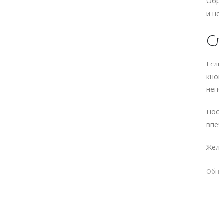
Обр
и н
С
Есл
кно
неп
Пос
впе
Жел
Обн