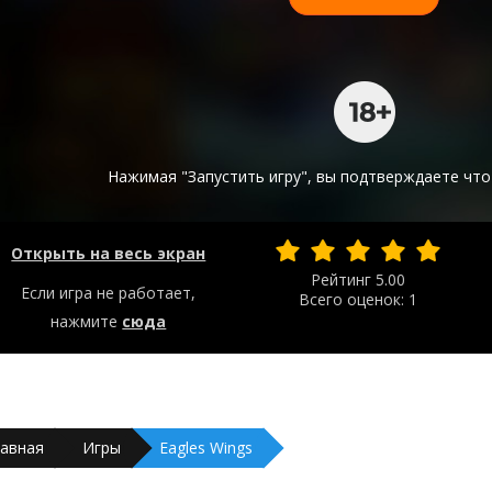
Нажимая "Запустить игру", вы подтверждаете что 
Открыть на весь экран
Рейтинг
5.00
Если игра не работает,
Всего оценок:
1
нажмите
сюда
авная
Игры
Eagles Wings