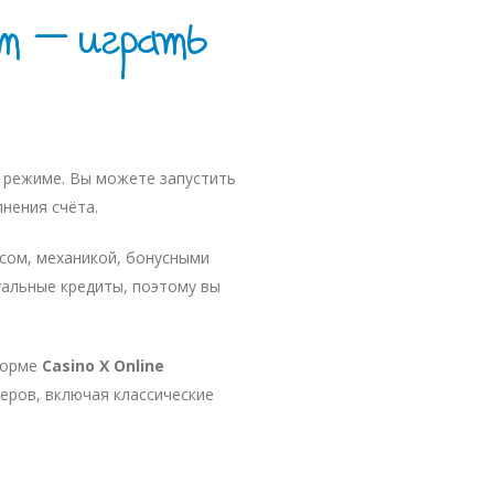
от — играть
 режиме. Вы можете запустить
лнения счёта.
сом, механикой, бонусными
уальные кредиты, поэтому вы
форме
Casino X Online
еров, включая классические