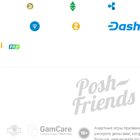
Азартные игры призваны
рискуете деньгами, когд
больше, чем можете поз