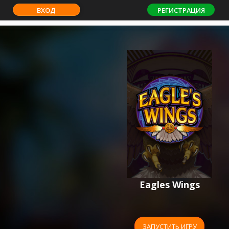
ВХОД
РЕГИСТРАЦИЯ
Eagles Wings
ЗАПУСТИТЬ ИГРУ