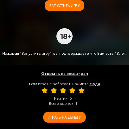
ЗАПУСТИТЬ ИГРУ
Нажимая "Запустить игру", вы подтверждаете что Вам есть 18 лет.
Открыть на весь экран
Если игра не работает, нажмите
сюда
Рейтинг
5
Всего оценок:
1
ИГРАТЬ НА ДЕНЬГИ