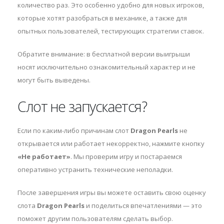
количество раз. Это особенно удобно для новых игроков,
которые хотят разобраться в механике, а также для
опытных пользователей, тестирующих стратегии ставок.
Обратите внимание: в бесплатной версии выигрыши
носят исключительно ознакомительный характер и не
могут быть выведены.
Слот не запускается?
Если по каким-либо причинам слот
Dragon Pearls
не
открывается или работает некорректно, нажмите кнопку
«Не работает»
. Мы проверим игру и постараемся
оперативно устранить технические неполадки.
После завершения игры вы можете оставить свою оценку
слота
Dragon Pearls
и поделиться впечатлениями — это
поможет другим пользователям сделать выбор.