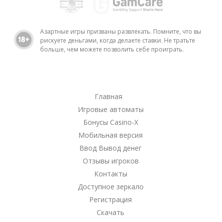
Азартные игры призваны развлекать. Помните, что вы
рискуете деньгами, когда делаете ставки. Не тратьте
больше, чем можете позволить себе проиграть.
Главная
Игровые автоматы
Бонусы Casino-X
Мобильная версия
Ввод Вывод денег
Отзывы игроков
Контакты
Доступное зеркало
Регистрация
Скачать