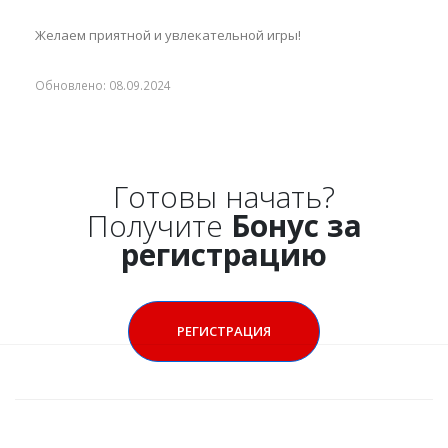
Желаем приятной и увлекательной игры!
Обновлено:
08.09.2024
Готовы начать?
Получите
Бонус за
регистрацию
РЕГИСТРАЦИЯ