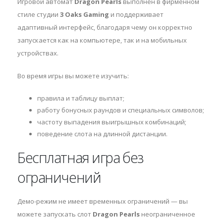
Игровой автомат
Dragon Pearls
выполнен в фирменном
стиле студии
3 Oaks Gaming
и поддерживает
адаптивный интерфейс, благодаря чему он корректно
запускается как на компьютере, так и на мобильных
устройствах.
Во время игры вы можете изучить:
правила и таблицу выплат;
работу бонусных раундов и специальных символов;
частоту выпадения выигрышных комбинаций;
поведение слота на длинной дистанции.
Бесплатная игра без
ограничений
Демо-режим не имеет временных ограничений — вы
можете запускать слот
Dragon Pearls
неограниченное