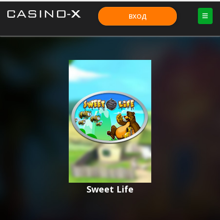
ВХОД
Sweet Life