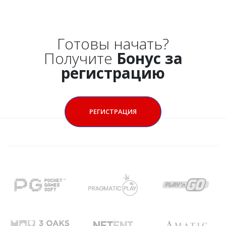
Готовы начать?
Получите
Бонус за
регистрацию
РЕГИСТРАЦИЯ