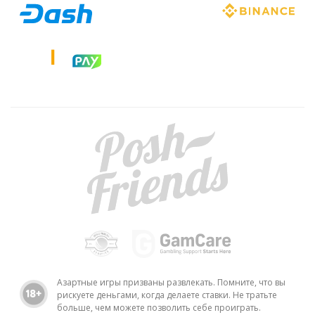
Азартные игры призваны развлекать. Помните, что вы
рискуете деньгами, когда делаете ставки. Не тратьте
больше, чем можете позволить себе проиграть.