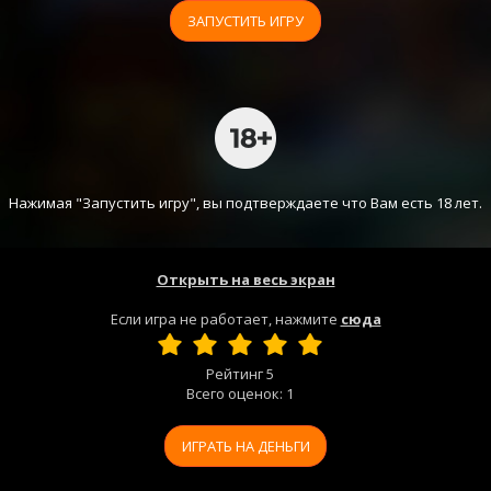
ЗАПУСТИТЬ ИГРУ
Нажимая "Запустить игру", вы подтверждаете что Вам есть 18 лет.
Открыть на весь экран
Если игра не работает, нажмите
сюда
Рейтинг
5
Всего оценок:
1
ИГРАТЬ НА ДЕНЬГИ