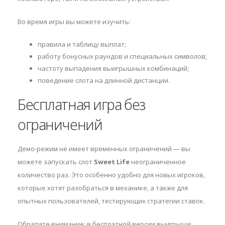
Во время игры вы можете изучить:
правила и таблицу выплат;
работу бонусных раундов и специальных символов;
частоту выпадения выигрышных комбинаций;
поведение слота на длинной дистанции.
Бесплатная игра без
ограничений
Демо-режим не имеет временных ограничений — вы
можете запускать слот
Sweet Life
неограниченное
количество раз. Это особенно удобно для новых игроков,
которые хотят разобраться в механике, а также для
опытных пользователей, тестирующих стратегии ставок.
Обратите внимание: в бесплатной версии выигрыши