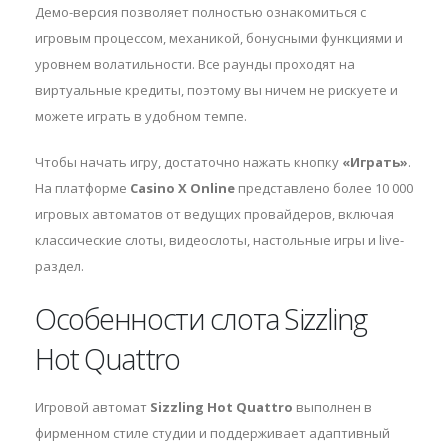
Демо-версия позволяет полностью ознакомиться с
игровым процессом, механикой, бонусными функциями и
уровнем волатильности. Все раунды проходят на
виртуальные кредиты, поэтому вы ничем не рискуете и
можете играть в удобном темпе.
Чтобы начать игру, достаточно нажать кнопку
«Играть»
.
На платформе
Casino X Online
представлено более 10 000
игровых автоматов от ведущих провайдеров, включая
классические слоты, видеослоты, настольные игры и live-
раздел.
Особенности слота Sizzling
Hot Quattro
Игровой автомат
Sizzling Hot Quattro
выполнен в
фирменном стиле студии
и поддерживает адаптивный