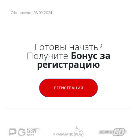
Обновлено:
08.09.2024
Готовы начать?
Получите
Бонус за
регистрацию
РЕГИСТРАЦИЯ