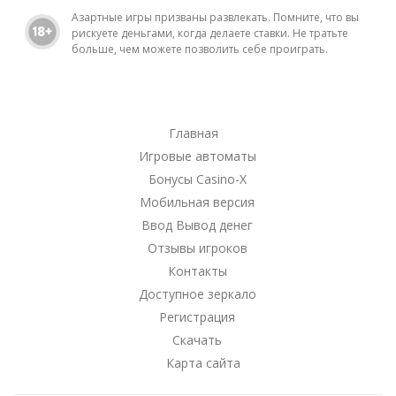
Азартные игры призваны развлекать. Помните, что вы
рискуете деньгами, когда делаете ставки. Не тратьте
больше, чем можете позволить себе проиграть.
Главная
Игровые автоматы
Бонусы Casino-X
Мобильная версия
Ввод Вывод денег
Отзывы игроков
Контакты
Доступное зеркало
Регистрация
Скачать
Карта сайта