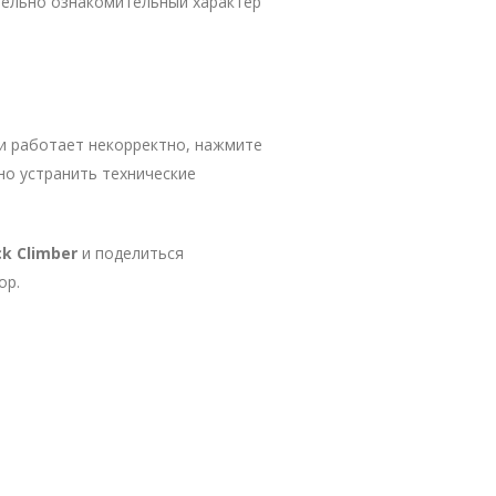
тельно ознакомительный характер
и работает некорректно, нажмите
но устранить технические
k Climber
и поделиться
ор.