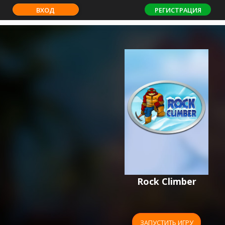
ВХОД
РЕГИСТРАЦИЯ
Rock Climber
ЗАПУСТИТЬ ИГРУ