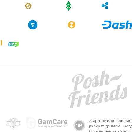
Азартные игры призваны
рискуете деньгами, когд
больше, чем можете поз