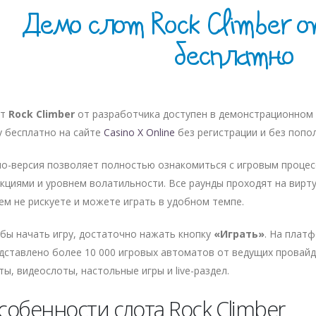
Демо слот Rock Climber 
бесплатно
от
Rock Climber
от разработчика
доступен в демонстрационном
у бесплатно на сайте
Casino X Online
без регистрации и без попо
о-версия позволяет полностью ознакомиться с игровым процес
кциями и уровнем волатильности. Все раунды проходят на вирт
ем не рискуете и можете играть в удобном темпе.
бы начать игру, достаточно нажать кнопку
«Играть»
. На плат
дставлено более 10 000 игровых автоматов от ведущих провайд
ты, видеослоты, настольные игры и live-раздел.
собенности слота Rock Climber