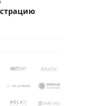
?
истрацию