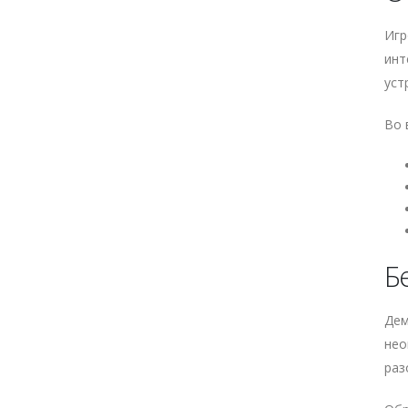
Игр
инт
уст
Во 
Б
Дем
нео
раз