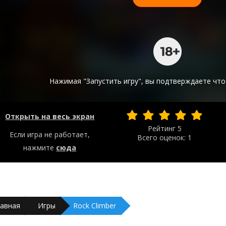
Нажимая "Запустить игру", вы подтверждаете что 
Открыть на весь экран
Рейтинг
5
Если игра не работает,
Всего оценок:
1
нажмите
сюда
авная
Игры
Rock Climber