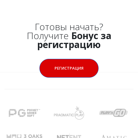
Готовы начать?
Получите
Бонус за
регистрацию
РЕГИСТРАЦИЯ