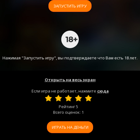
ЗАПУСТИТЬ ИГРУ
Нажимая "Запустить игру", вы подтверждаете что Вам есть 18 лет.
Открыть на весь экран
Если игра не работает, нажмите
сюда
Рейтинг
5
Всего оценок:
1
ИГРАТЬ НА ДЕНЬГИ