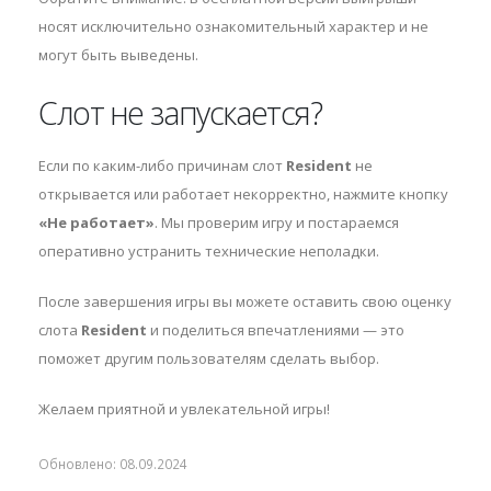
носят исключительно ознакомительный характер и не
могут быть выведены.
Слот не запускается?
Если по каким-либо причинам слот
Resident
не
открывается или работает некорректно, нажмите кнопку
«Не работает»
. Мы проверим игру и постараемся
оперативно устранить технические неполадки.
После завершения игры вы можете оставить свою оценку
слота
Resident
и поделиться впечатлениями — это
поможет другим пользователям сделать выбор.
Желаем приятной и увлекательной игры!
Обновлено:
08.09.2024