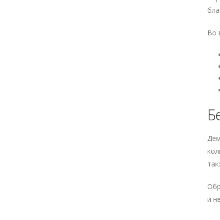
бла
Во 
Б
Дем
кол
так
Обр
и н