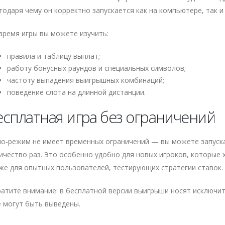
годаря чему он корректно запускается как на компьютере, так и
время игры вы можете изучить:
правила и таблицу выплат;
работу бонусных раундов и специальных символов;
частоту выпадения выигрышных комбинаций;
поведение слота на длинной дистанции.
есплатная игра без ограничений
о-режим не имеет временных ограничений — вы можете запуск
ичество раз. Это особенно удобно для новых игроков, которые 
же для опытных пользователей, тестирующих стратегии ставок.
атите внимание: в бесплатной версии выигрыши носят исключи
е могут быть выведены.