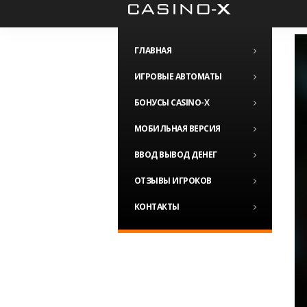
ГЛАВНАЯ
ИГРОВЫЕ АВТОМАТЫ
БОНУСЫ CASINO-X
МОБИЛЬНАЯ ВЕРСИЯ
ВВОД ВЫВОД ДЕНЕГ
ОТЗЫВЫ ИГРОКОВ
КОНТАКТЫ