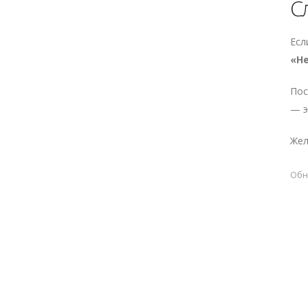
С
Есл
«Н
Пос
— э
Жел
Обн