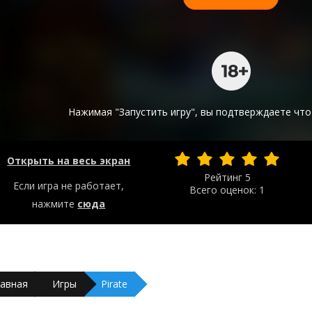
Нажимая "Запустить игру", вы подтверждаете что 
Открыть на весь экран
Рейтинг
5
Если игра не работает,
Всего оценок:
1
нажмите
сюда
авная
Игры
Pirate