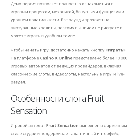
Демо-версия позволяет полностью ознакомиться с
игровым процессом, механикой, бонусными функциями и
уровнем волатильности. Все раунды проходят на
виртуальные кредиты, поэтому вы ничем не рискуете и
можете играть в удобном темпе.
Чтобы начать игру, достаточно нажать кнопку
«Играть»
.
На платформе
Casino X Online
представлено более 10 000
игровых автоматов от ведущих провайдеров, включая
классические слоты, видеослоты, настольные игры и live-
раздел.
Особенности слота Fruit
Sensation
Игровой автомат
Fruit Sensation
выполнен в фирменном
стиле студии
и поддерживает адаптивный интерфейс,