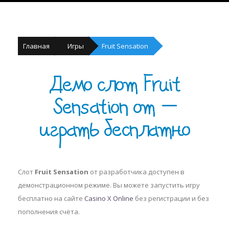
Главная
Игры
Fruit Sensation
Демо слот Fruit
Sensation от —
играть бесплатно
Слот
Fruit Sensation
от разработчика
доступен в
демонстрационном режиме. Вы можете запустить игру
бесплатно на сайте
Casino X Online
без регистрации и без
пополнения счёта.