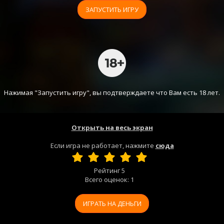
ЗАПУСТИТЬ ИГРУ
Нажимая "Запустить игру", вы подтверждаете что Вам есть 18 лет.
Открыть на весь экран
Если игра не работает, нажмите
сюда
Рейтинг
5
Всего оценок:
1
ИГРАТЬ НА ДЕНЬГИ