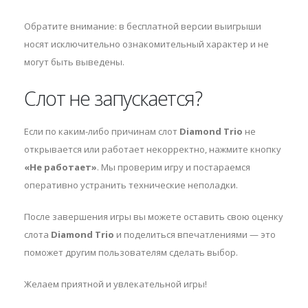
Обратите внимание: в бесплатной версии выигрыши
носят исключительно ознакомительный характер и не
могут быть выведены.
Слот не запускается?
Если по каким-либо причинам слот
Diamond Trio
не
открывается или работает некорректно, нажмите кнопку
«Не работает»
. Мы проверим игру и постараемся
оперативно устранить технические неполадки.
После завершения игры вы можете оставить свою оценку
слота
Diamond Trio
и поделиться впечатлениями — это
поможет другим пользователям сделать выбор.
Желаем приятной и увлекательной игры!