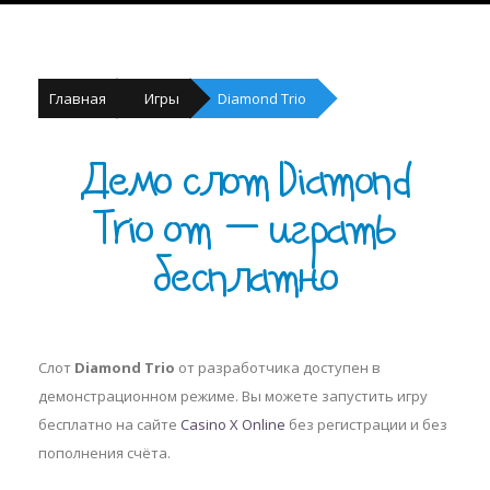
Главная
Игры
Diamond Trio
Демо слот Diamond
Trio от — играть
бесплатно
Слот
Diamond Trio
от разработчика
доступен в
демонстрационном режиме. Вы можете запустить игру
бесплатно на сайте
Casino X Online
без регистрации и без
пополнения счёта.