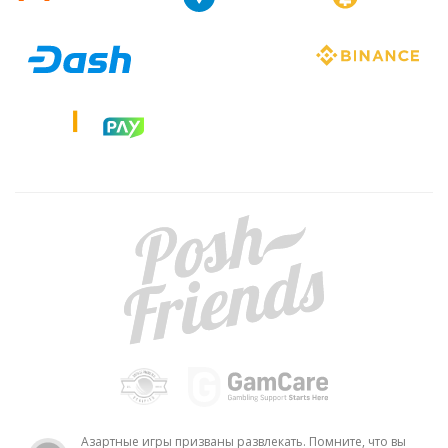
Азартные игры призваны развлекать. Помните, что вы