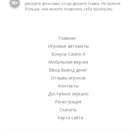
рискуете деньгами, когда делаете ставки. Не тратьте
больше, чем можете позволить себе проиграть.
Главная
Игровые автоматы
Бонусы Casino-X
Мобильная версия
Ввод Вывод денег
Отзывы игроков
Контакты
Доступное зеркало
Регистрация
Скачать
Карта сайта