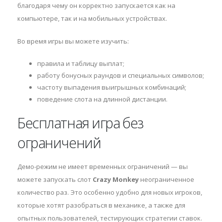
благодаря чему он корректно запускается как на
компьютере, так и на мобильных устройствах.
Во время игры вы можете изучить:
правила и таблицу выплат;
работу бонусных раундов и специальных символов;
частоту выпадения выигрышных комбинаций;
поведение слота на длинной дистанции.
Бесплатная игра без
ограничений
Демо-режим не имеет временных ограничений — вы
можете запускать слот
Crazy Monkey
неограниченное
количество раз. Это особенно удобно для новых игроков,
которые хотят разобраться в механике, а также для
опытных пользователей, тестирующих стратегии ставок.