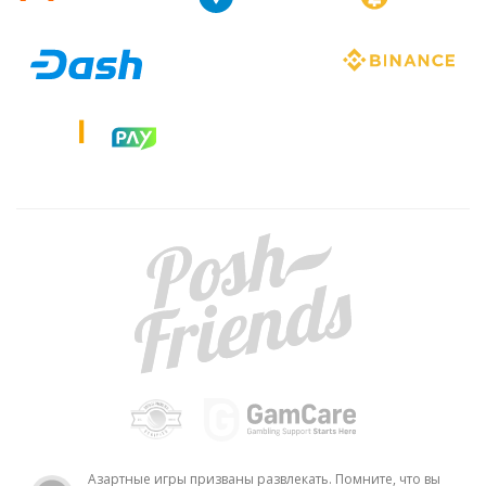
Азартные игры призваны развлекать. Помните, что вы