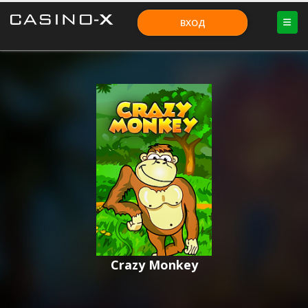
ВХОД
Crazy Monkey