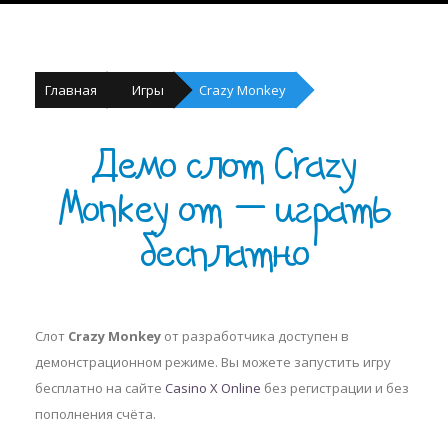
Главная
Игры
Crazy Monkey
Демо слот Crazy
Monkey от — играть
бесплатно
Слот
Crazy Monkey
от разработчика
доступен в
демонстрационном режиме. Вы можете запустить игру
бесплатно на сайте
Casino X Online
без регистрации и без
пополнения счёта.