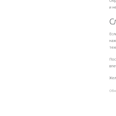
Обр
и н
С
Есл
наж
тех
Пос
впе
Жел
Обн