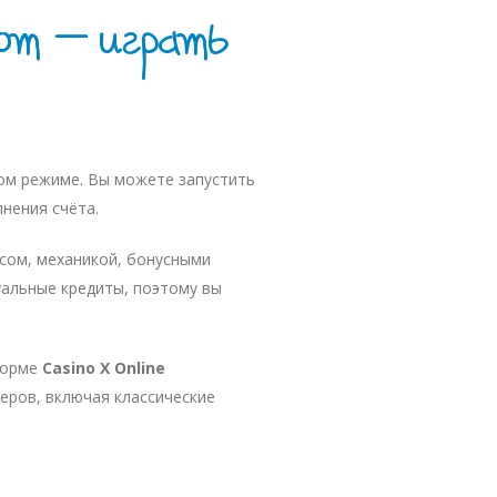
 от — играть
ом режиме. Вы можете запустить
лнения счёта.
сом, механикой, бонусными
уальные кредиты, поэтому вы
форме
Casino X Online
еров, включая классические