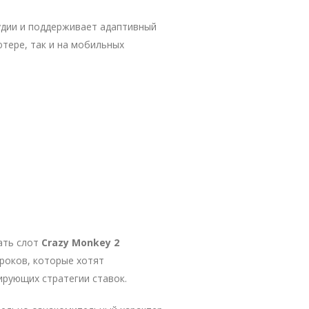
удии
и поддерживает адаптивный
ютере, так и на мобильных
ать слот
Crazy Monkey 2
гроков, которые хотят
ирующих стратегии ставок.