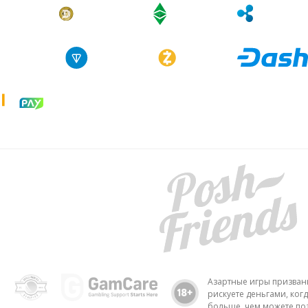
Азартные игры призваны
рискуете деньгами, когд
больше, чем можете поз