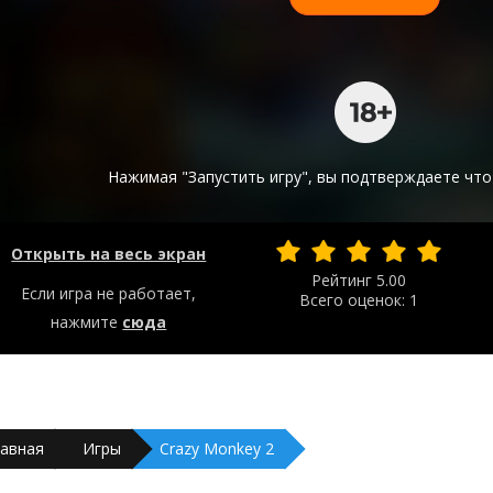
Нажимая "Запустить игру", вы подтверждаете что 
Открыть на весь экран
Рейтинг
5.00
Если игра не работает,
Всего оценок:
1
нажмите
сюда
авная
Игры
Crazy Monkey 2