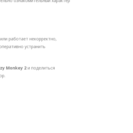
тельно ознакомительный характер
или работает некорректно,
 оперативно устранить
azy Monkey 2
и поделиться
ор.