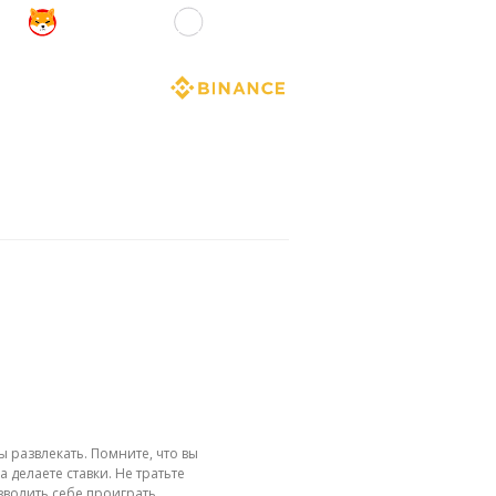
 развлекать. Помните, что вы
а делаете ставки. Не тратьте
волить себе проиграть.