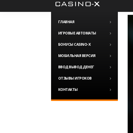
ГЛАВНАЯ
ИГРОВЫЕ АВТОМАТЫ
БОНУСЫ CASINO-X
МОБИЛЬНАЯ ВЕРСИЯ
ВВОД ВЫВОД ДЕНЕГ
ОТЗЫВЫ ИГРОКОВ
КОНТАКТЫ