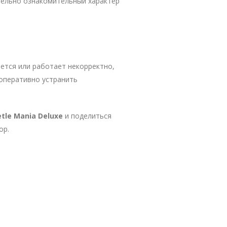
тельно ознакомительный характер
ется или работает некорректно,
 оперативно устранить
tle Mania Deluxe
и поделиться
ор.