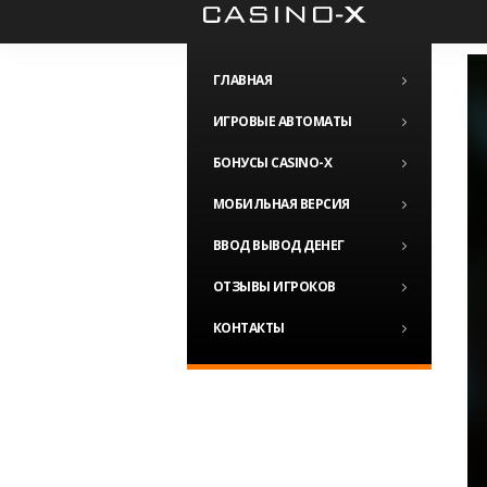
ГЛАВНАЯ
ИГРОВЫЕ АВТОМАТЫ
БОНУСЫ CASINO-X
МОБИЛЬНАЯ ВЕРСИЯ
ВВОД ВЫВОД ДЕНЕГ
ОТЗЫВЫ ИГРОКОВ
КОНТАКТЫ