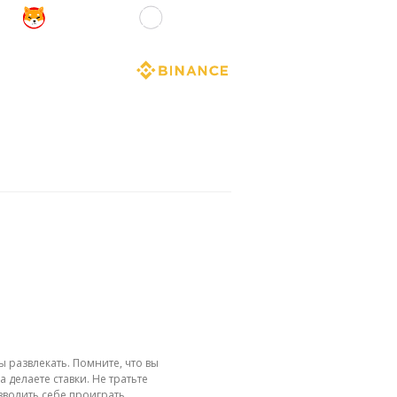
 развлекать. Помните, что вы
а делаете ставки. Не тратьте
волить себе проиграть.