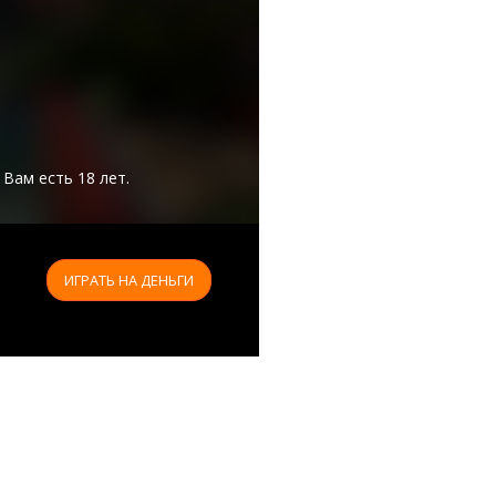
Вам есть 18 лет.
ИГРАТЬ НА ДЕНЬГИ