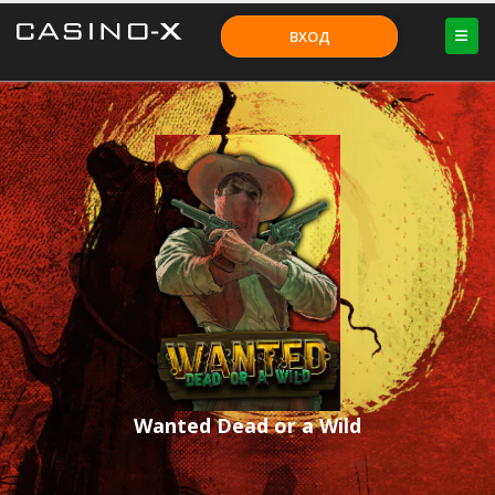
ВХОД
Wanted Dead or a Wild