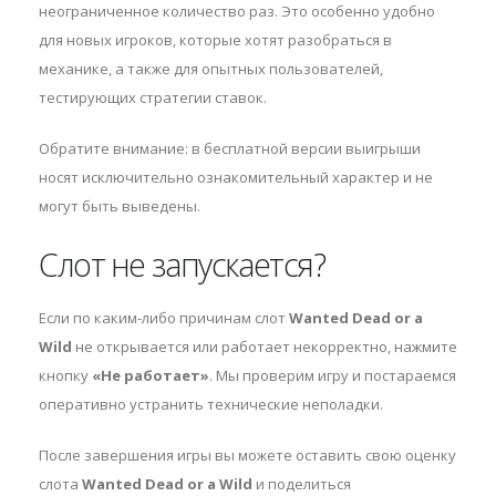
неограниченное количество раз. Это особенно удобно
для новых игроков, которые хотят разобраться в
механике, а также для опытных пользователей,
тестирующих стратегии ставок.
Обратите внимание: в бесплатной версии выигрыши
носят исключительно ознакомительный характер и не
могут быть выведены.
Слот не запускается?
Если по каким-либо причинам слот
Wanted Dead or a
Wild
не открывается или работает некорректно, нажмите
кнопку
«Не работает»
. Мы проверим игру и постараемся
оперативно устранить технические неполадки.
После завершения игры вы можете оставить свою оценку
слота
Wanted Dead or a Wild
и поделиться