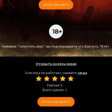
ЗАПУСТИТЬ ИГРУ
Нажимая "Запустить игру", вы подтверждаете что Вам есть 18 лет.
Открыть на весь экран
Если игра не работает, нажмите
сюда
Рейтинг
5
Всего оценок:
1
ИГРАТЬ НА ДЕНЬГИ