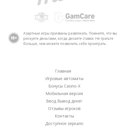
Азартные игры призваны развлекать. Помните, что вы
рискуете деньгами, когда делаете ставки. Не тратьте
больше, чем можете позволить себе проиграть.
Главная
Игровые автоматы
Бонусы Casino-X
Мобильная версия
Ввод Вывод денег
Отзывы игроков
Контакты
Доступное зеркало