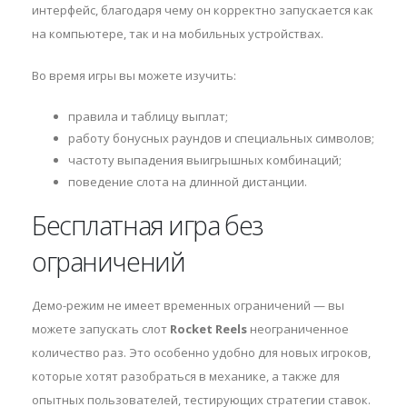
интерфейс, благодаря чему он корректно запускается как
на компьютере, так и на мобильных устройствах.
Во время игры вы можете изучить:
правила и таблицу выплат;
работу бонусных раундов и специальных символов;
частоту выпадения выигрышных комбинаций;
поведение слота на длинной дистанции.
Бесплатная игра без
ограничений
Демо-режим не имеет временных ограничений — вы
можете запускать слот
Rocket Reels
неограниченное
количество раз. Это особенно удобно для новых игроков,
которые хотят разобраться в механике, а также для
опытных пользователей, тестирующих стратегии ставок.