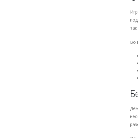
Игр
под
так
Во 
Б
Дем
нео
раз