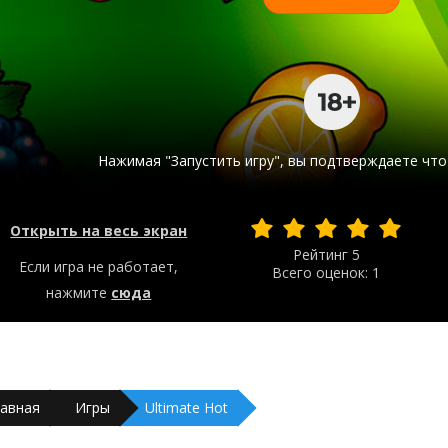
Нажимая "Запустить игру", вы подтверждаете что 
Открыть на весь экран
Рейтинг
5
Если игра не работает,
Всего оценок:
1
нажмите
сюда
авная
Игры
Ultimate Hot