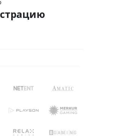
?
истрацию