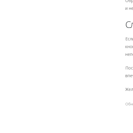
Обр
и н
С
Есл
кно
неп
Пос
впе
Жел
Обн