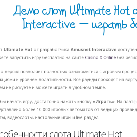
Демо слот Ultimate Hot 
Interactive — играть 
от
Ultimate Hot
от разработчика
Amusnet Interactive
доступен
ете запустить игру бесплатно на сайте
Casino X Online
без регис
о-версия позволяет полностью ознакомиться с игровым процес
кциями и уровнем волатильности. Все раунды проходят на вирт
ем не рискуете и можете играть в удобном темпе.
бы начать игру, достаточно нажать кнопку
«Играть»
. На плат
дставлено более 10 000 игровых автоматов от ведущих провайд
ты, видеослоты, настольные игры и live-раздел.
собенности слота Ultimate Hot