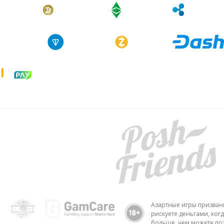
Азартные игры призваны
рискуете деньгами, когд
больше, чем можете поз