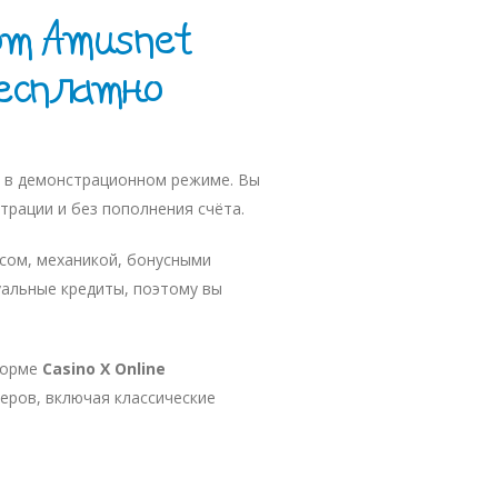
от Amusnet
бесплатно
 в демонстрационном режиме. Вы
трации и без пополнения счёта.
сом, механикой, бонусными
уальные кредиты, поэтому вы
форме
Casino X Online
еров, включая классические