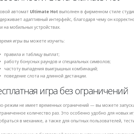
овой автомат
Ultimate Hot
выполнен в фирменном стиле студ
держивает адаптивный интерфейс, благодаря чему он корректно
 и на мобильных устройствах.
время игры вы можете изучить:
правила и таблицу выплат;
работу бонусных раундов и специальных символов;
частоту выпадения выигрышных комбинаций;
поведение слота на длинной дистанции.
есплатная игра без ограничений
о-режим не имеет временных ограничений — вы можете запуск
граниченное количество раз. Это особенно удобно для новых и
обраться в механике, а также для опытных пользователей, тест