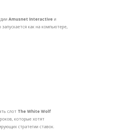
удии
Amusnet Interactive
и
 запускается как на компьютере,
ать слот
The White Wolf
гроков, которые хотят
ирующих стратегии ставок.