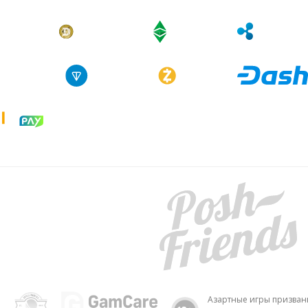
Азартные игры призваны