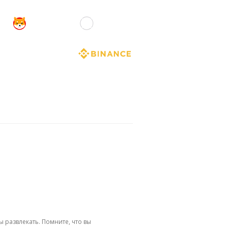
 развлекать. Помните, что вы