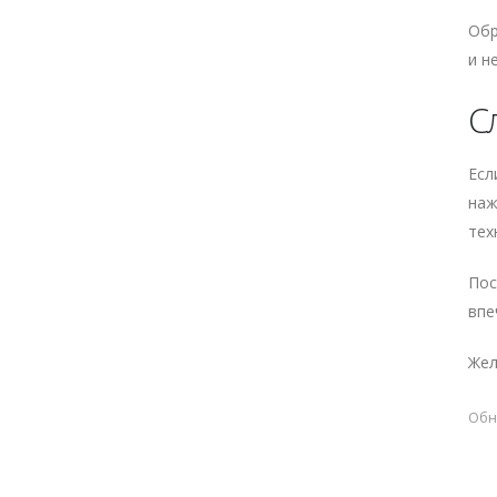
Обр
и н
С
Есл
наж
тех
Пос
впе
Жел
Обн