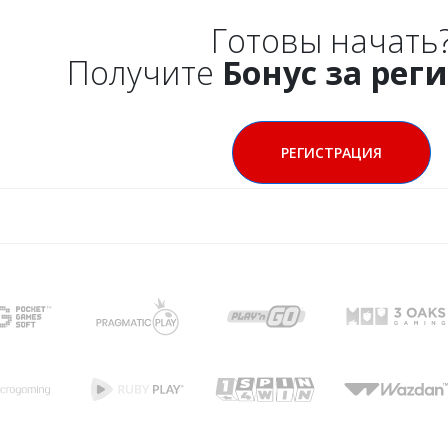
Готовы начать
Получите
Бонус за рег
РЕГИСТРАЦИЯ