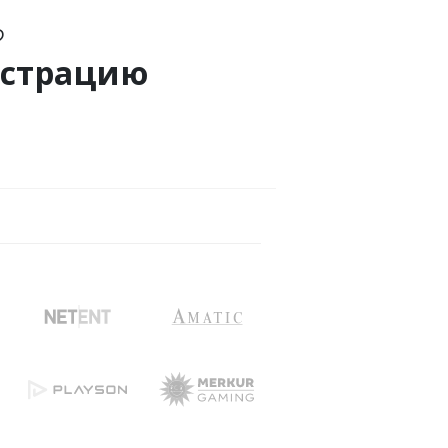
?
истрацию