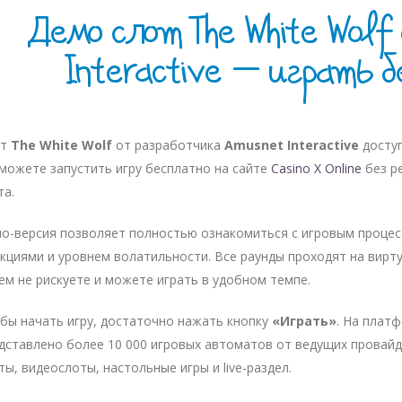
Демо слот The White Wolf
Interactive — играть 
от
The White Wolf
от разработчика
Amusnet Interactive
доступ
можете запустить игру бесплатно на сайте
Casino X Online
без р
та.
о-версия позволяет полностью ознакомиться с игровым процес
кциями и уровнем волатильности. Все раунды проходят на вирт
ем не рискуете и можете играть в удобном темпе.
бы начать игру, достаточно нажать кнопку
«Играть»
. На плат
дставлено более 10 000 игровых автоматов от ведущих провайд
ты, видеослоты, настольные игры и live-раздел.