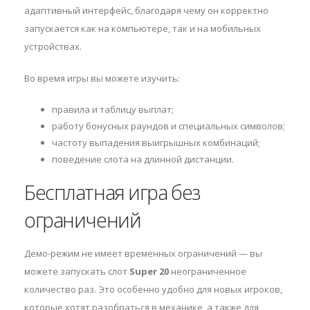
адаптивный интерфейс, благодаря чему он корректно
запускается как на компьютере, так и на мобильных
устройствах.
Во время игры вы можете изучить:
правила и таблицу выплат;
работу бонусных раундов и специальных символов;
частоту выпадения выигрышных комбинаций;
поведение слота на длинной дистанции.
Бесплатная игра без
ограничений
Демо-режим не имеет временных ограничений — вы
можете запускать слот
Super 20
неограниченное
количество раз. Это особенно удобно для новых игроков,
которые хотят разобраться в механике, а также для