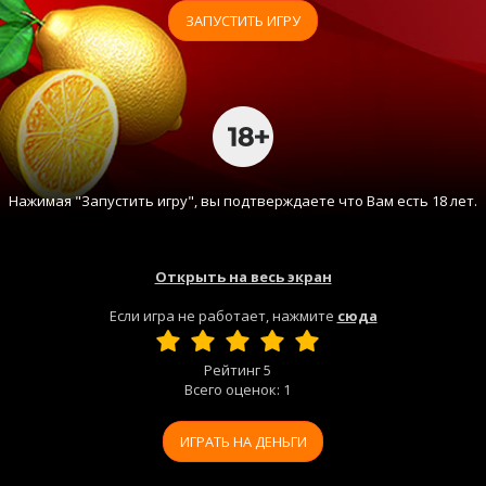
ЗАПУСТИТЬ ИГРУ
Нажимая "Запустить игру", вы подтверждаете что Вам есть 18 лет.
Открыть на весь экран
Если игра не работает, нажмите
сюда
Рейтинг
5
Всего оценок:
1
ИГРАТЬ НА ДЕНЬГИ