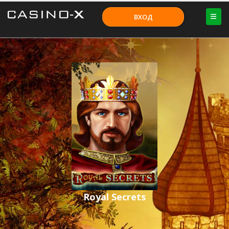
ВХОД
Royal Secrets