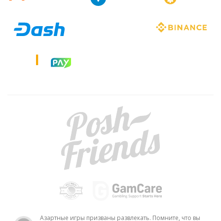
Азартные игры призваны развлекать. Помните, что вы