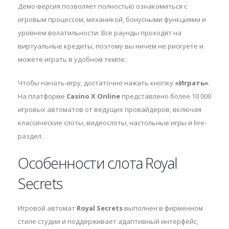
Демо-версия позволяет полностью ознакомиться с
игровым процессом, механикой, бонусными функциями и
уровнем волатильности. Все раунды проходят на
виртуальные кредиты, поэтому вы ничем не рискуете и
можете играть в удобном темпе.
Чтобы начать игру, достаточно нажать кнопку
«Играть»
.
На платформе
Casino X Online
представлено более 10 000
игровых автоматов от ведущих провайдеров, включая
классические слоты, видеослоты, настольные игры и live-
раздел.
Особенности слота Royal
Secrets
Игровой автомат
Royal Secrets
выполнен в фирменном
стиле студии
и поддерживает адаптивный интерфейс,