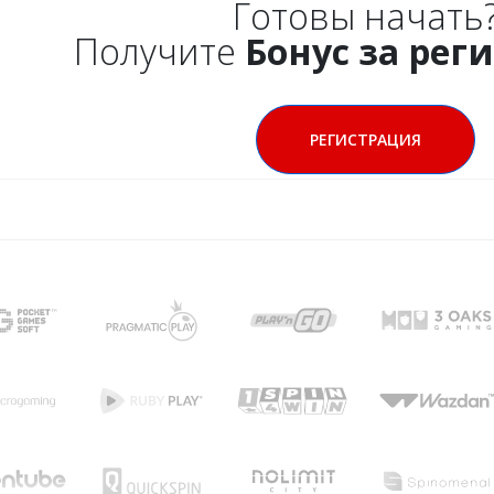
Готовы начать
Получите
Бонус за рег
РЕГИСТРАЦИЯ