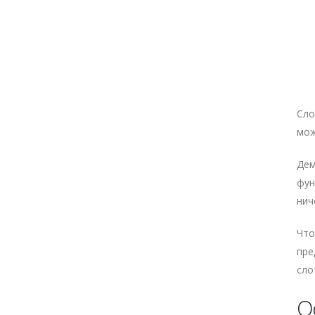
Сл
мож
Дем
фун
нич
Что
пре
сло
О