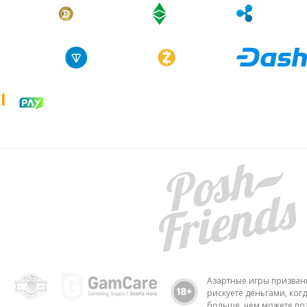
Азартные игры призваны
рискуете деньгами, когд
больше, чем можете поз