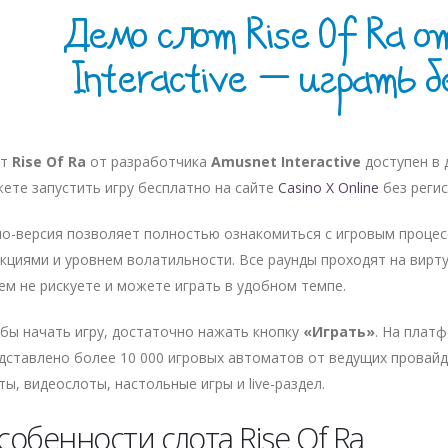
Демо слот Rise Of Ra о
Interactive — играть 
от
Rise Of Ra
от разработчика
Amusnet Interactive
доступен в
ете запустить игру бесплатно на сайте
Casino X Online
без регис
о-версия позволяет полностью ознакомиться с игровым процес
кциями и уровнем волатильности. Все раунды проходят на вирт
ем не рискуете и можете играть в удобном темпе.
бы начать игру, достаточно нажать кнопку
«Играть»
. На плат
дставлено более 10 000 игровых автоматов от ведущих провайд
ты, видеослоты, настольные игры и live-раздел.
собенности слота Rise Of Ra