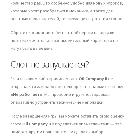
количество раз. Это особенно удобно для новых игроков,
которые хотят разобраться в механике, а также для
опытных пользователей, тестирующих стратегии ставок.
Обратите внимание: в бесплатной версии выигрыши
носят исключительно ознакомительный характер и не
могут быть выведены.
Слот не запускается?
Если по каким-либо причинам слот
Oil Company II
не
открывается или работает некорректно, нажмите кнопку
«Не работает»
. Мы проверим игру и постараемся
оперативно устранить технические неполадки.
После завершения игры вы можете оставить свою оценку
слота
Oil Company II
и поделиться впечатлениями — это
поможет другим пользователям сделать выбор.