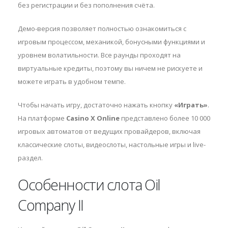
без регистрации и без пополнения счёта.
Демо-версия позволяет полностью ознакомиться с
игровым процессом, механикой, бонусными функциями и
уровнем волатильности. Все раунды проходят на
виртуальные кредиты, поэтому вы ничем не рискуете и
можете играть в удобном темпе.
Чтобы начать игру, достаточно нажать кнопку
«Играть»
.
На платформе
Casino X Online
представлено более 10 000
игровых автоматов от ведущих провайдеров, включая
классические слоты, видеослоты, настольные игры и live-
раздел.
Особенности слота Oil
Company II