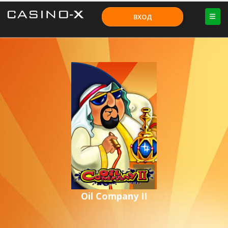
ВХОД
Oil Company II