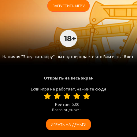
ЗАПУСТИТЬ ИГРУ
Нажимая "Запустить игру", вы подтверждаете что Вам есть 18 лет.
Открыть на весь экран
Если игра не работает, нажмите
сюда
Рейтинг
5.00
Всего оценок:
1
ИГРАТЬ НА ДЕНЬГИ