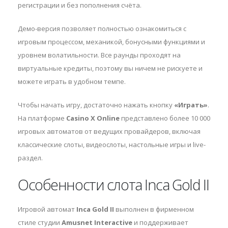
регистрации и без пополнения счёта.
Демо-версия позволяет полностью ознакомиться с
игровым процессом, механикой, бонусными функциями и
уровнем волатильности. Все раунды проходят на
виртуальные кредиты, поэтому вы ничем не рискуете и
можете играть в удобном темпе.
Чтобы начать игру, достаточно нажать кнопку
«Играть»
.
На платформе
Casino X Online
представлено более 10 000
игровых автоматов от ведущих провайдеров, включая
классические слоты, видеослоты, настольные игры и live-
раздел.
Особенности слота Inca Gold II
Игровой автомат
Inca Gold II
выполнен в фирменном
стиле студии
Amusnet Interactive
и поддерживает