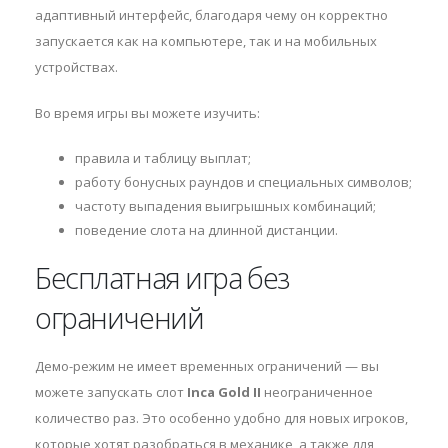
адаптивный интерфейс, благодаря чему он корректно
запускается как на компьютере, так и на мобильных
устройствах.
Во время игры вы можете изучить:
правила и таблицу выплат;
работу бонусных раундов и специальных символов;
частоту выпадения выигрышных комбинаций;
поведение слота на длинной дистанции.
Бесплатная игра без
ограничений
Демо-режим не имеет временных ограничений — вы
можете запускать слот
Inca Gold II
неограниченное
количество раз. Это особенно удобно для новых игроков,
которые хотят разобраться в механике, а также для