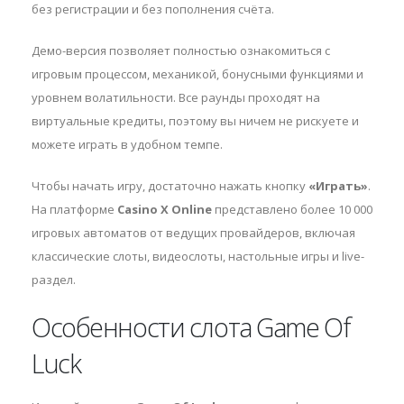
без регистрации и без пополнения счёта.
Демо-версия позволяет полностью ознакомиться с
игровым процессом, механикой, бонусными функциями и
уровнем волатильности. Все раунды проходят на
виртуальные кредиты, поэтому вы ничем не рискуете и
можете играть в удобном темпе.
Чтобы начать игру, достаточно нажать кнопку
«Играть»
.
На платформе
Casino X Online
представлено более 10 000
игровых автоматов от ведущих провайдеров, включая
классические слоты, видеослоты, настольные игры и live-
раздел.
Особенности слота Game Of
Luck