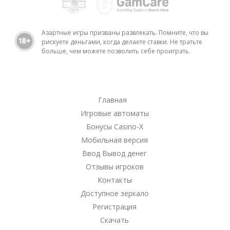
Азартные игры призваны развлекать. Помните, что вы
рискуете деньгами, когда делаете ставки. Не тратьте
больше, чем можете позволить себе проиграть.
Главная
Игровые автоматы
Бонусы Casino-X
Мобильная версия
Ввод Вывод денег
Отзывы игроков
Контакты
Доступное зеркало
Регистрация
Скачать