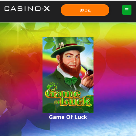
ВХОД
Game Of Luck