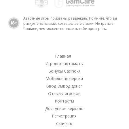
Азартные игры призваны развлекать. Помните, что вы
рискуете деньгами, когда делаете ставки. Не тратьте
больше, чем можете позволить себе проиграть.
Главная
Игровые автоматы
Бонусы Casino-X
Мобильная версия
Ввод Вывод денег
Отзывы игроков
Контакты
Доступное зеркало
Регистрация
Скачать