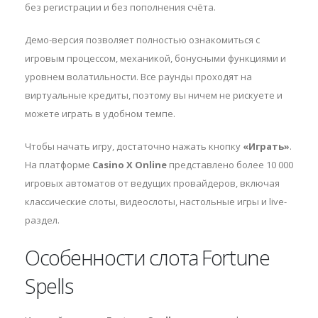
без регистрации и без пополнения счёта.
Демо-версия позволяет полностью ознакомиться с
игровым процессом, механикой, бонусными функциями и
уровнем волатильности. Все раунды проходят на
виртуальные кредиты, поэтому вы ничем не рискуете и
можете играть в удобном темпе.
Чтобы начать игру, достаточно нажать кнопку
«Играть»
.
На платформе
Casino X Online
представлено более 10 000
игровых автоматов от ведущих провайдеров, включая
классические слоты, видеослоты, настольные игры и live-
раздел.
Особенности слота Fortune
Spells