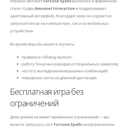
Игровой автомат
Fortune Spells
выполнен в фирменном
стиле студии
Amusnet Interactive
и поддерживает
адаптивный интерфейс, благодаря чему он корректно
запускается как на компьютере, так и на мобильных
устройствах.
Во время игры вы можете изучить:
правила и таблицу выплат;
работу бонусных раундов и специальных символов;
частоту выпадения выигрышных комбинаций;
поведение слота на длинной дистанции.
Бесплатная игра без
ограничений
Демо-режим не имеет временных ограничений — вы
можете запускать слот
Fortune Spells
неограниченное