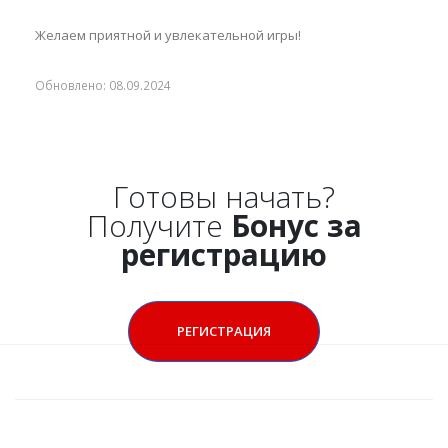
Желаем приятной и увлекательной игры!
Обновлено:
08.09.2024
Готовы начать?
Получите
Бонус за
регистрацию
РЕГИСТРАЦИЯ