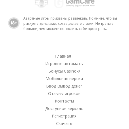
Азартные игры призваны развлекать. Помните, что вы
рискуете деньгами, когда делаете ставки. Не тратьте
больше, чем можете позволить себе проиграть.
Главная
Игровые автоматы
Бонусы Casino-X
Мобильная версия
Ввод Вывод денег
Отзывы игроков
Контакты
Доступное зеркало
Регистрация
Скачать