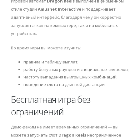
Игровой автомат
Dragon Reels
выполнен в фирменном
стиле студии
Amusnet Interactive
и поддерживает
адаптивный интерфейс, благодаря чему он корректно
запускается как на компьютере, так и на мобильных
устройствах.
Во время игры вы можете изучить:
правила и таблицу выплат;
работу бонусных раундов и специальных символов;
частоту выпадения выигрышных комбинаций;
поведение слота на длинной дистанции.
Бесплатная игра без
ограничений
Демо-режим не имеет временных ограничений — вы
можете запускать слот
Dragon Reels
неограниченное