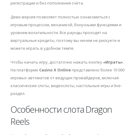
регистрации и без пополнения счёта.
Демо-версия позволяет полностью ознакомиться с
игровым процессом, механикой, бонусными функциями и
уровнем волатильности. Все раунды проходят на
виртуальные кредиты, поэтому вы ничем не рискуете и
можете играть в удобном темпе.
Чтобы начать игру, достаточно нажать кнопку
«Играть»
.
На платформе
Casino X Online
представлено более 10 000
игровых автоматов от ведущих провайдеров, включая
классические слоты, видеослоты, настольные игры и live-
раздел.
Особенности слота Dragon
Reels