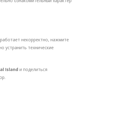
тельно ознакомительный характер
 работает некорректно, нажмите
но устранить технические
al Island
и поделиться
ор.