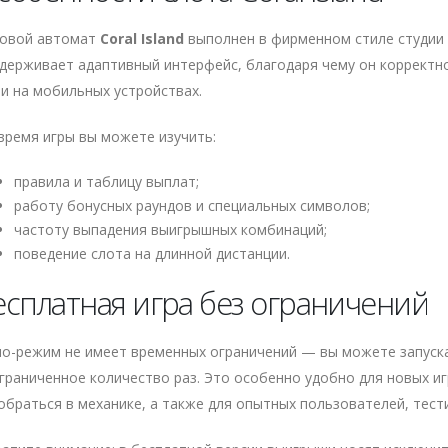
овой автомат
Coral Island
выполнен в фирменном стиле студии
держивает адаптивный интерфейс, благодаря чему он корректно
 и на мобильных устройствах.
время игры вы можете изучить:
правила и таблицу выплат;
работу бонусных раундов и специальных символов;
частоту выпадения выигрышных комбинаций;
поведение слота на длинной дистанции.
есплатная игра без ограничений
о-режим не имеет временных ограничений — вы можете запуск
граниченное количество раз. Это особенно удобно для новых и
обраться в механике, а также для опытных пользователей, тест