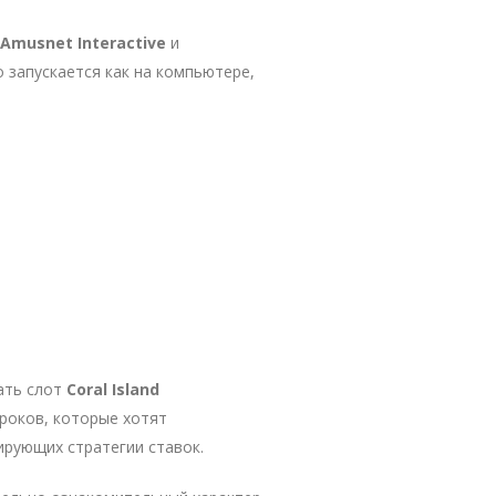
Amusnet Interactive
и
 запускается как на компьютере,
ать слот
Coral Island
гроков, которые хотят
ирующих стратегии ставок.