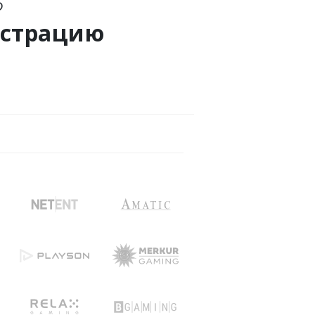
?
истрацию