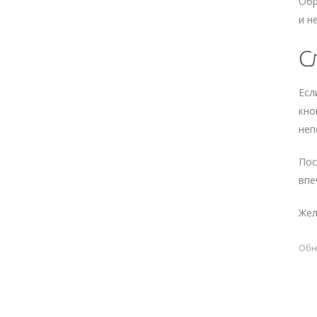
Обр
и н
С
Есл
кно
неп
Пос
впе
Жел
Обн