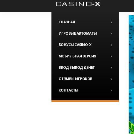
ГЛАВНАЯ
ИГРОВЫЕ АВТОМАТЫ
БОНУСЫ CASINO-X
МОБИЛЬНАЯ ВЕРСИЯ
ВВОД ВЫВОД ДЕНЕГ
ОТЗЫВЫ ИГРОКОВ
КОНТАКТЫ