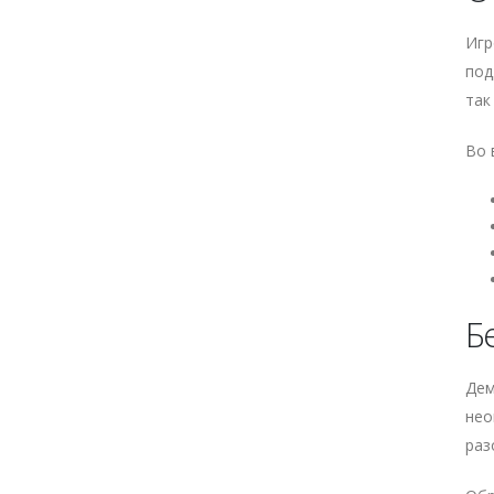
Игр
под
так
Во 
Б
Дем
нео
раз