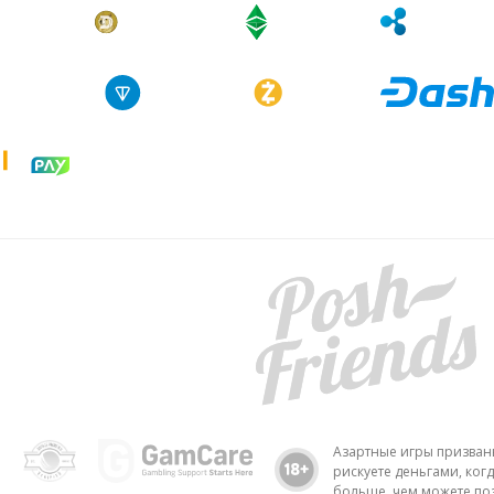
Азартные игры призваны
рискуете деньгами, когд
больше, чем можете поз