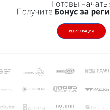
Готовы начать
Получите
Бонус за рег
РЕГИСТРАЦИЯ