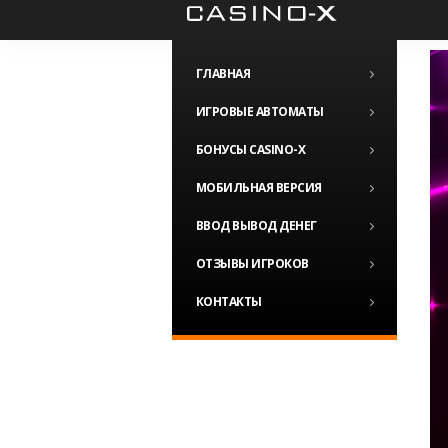
ГЛАВНАЯ
ИГРОВЫЕ АВТОМАТЫ
БОНУСЫ CASINO-X
МОБИЛЬНАЯ ВЕРСИЯ
ВВОД ВЫВОД ДЕНЕГ
ОТЗЫВЫ ИГРОКОВ
КОНТАКТЫ