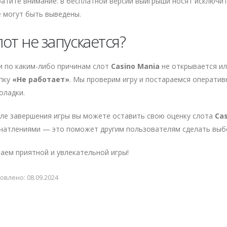
атите внимание: в бесплатной версии выигрыши носят исключи
е могут быть выведены.
лот не запускается?
и по каким-либо причинам слот
Casino Mania
не открывается ил
пку
«Не работает»
. Мы проверим игру и постараемся оператив
оладки.
ле завершения игры вы можете оставить свою оценку слота
Cas
чатлениями — это поможет другим пользователям сделать выб
аем приятной и увлекательной игры!
овлено:
08.09.2024