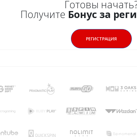
Готовы начать
Получите
Бонус за рег
РЕГИСТРАЦИЯ