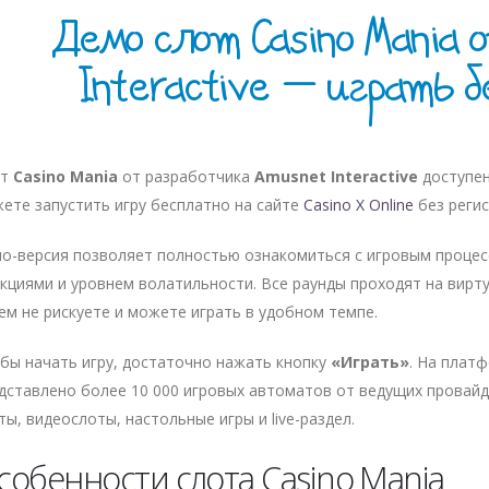
Демо слот Casino Mania 
Interactive — играть 
от
Casino Mania
от разработчика
Amusnet Interactive
доступен
ете запустить игру бесплатно на сайте
Casino X Online
без регис
о-версия позволяет полностью ознакомиться с игровым процес
кциями и уровнем волатильности. Все раунды проходят на вирт
ем не рискуете и можете играть в удобном темпе.
бы начать игру, достаточно нажать кнопку
«Играть»
. На плат
дставлено более 10 000 игровых автоматов от ведущих провайд
ты, видеослоты, настольные игры и live-раздел.
собенности слота Casino Mania