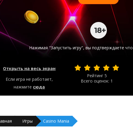
Нажимая "Запустить игру", вы подтверждаете что 
Открыть на весь экран
Рейтинг
5
Если игра не работает,
Всего оценок:
1
нажмите
сюда
авная
Игры
Casino Mania