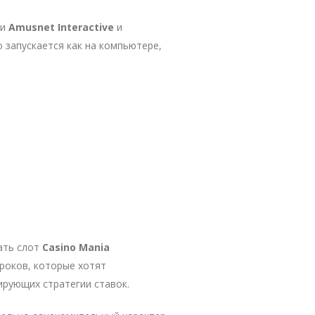
ии
Amusnet Interactive
и
 запускается как на компьютере,
ать слот
Casino Mania
гроков, которые хотят
ирующих стратегии ставок.