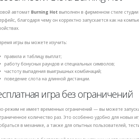
овой автомат
Burning Hot
выполнен в фирменном стиле студи
ерфейс, благодаря чему он корректно запускается как на компь
ройствах.
время игры вы можете изучить:
правила и таблицу выплат;
работу бонусных раундов и специальных символов;
частоту выпадения выигрышных комбинаций;
поведение слота на длинной дистанции.
есплатная игра без ограничений
о-режим не имеет временных ограничений — вы можете запуск
граниченное количество раз. Это особенно удобно для новых и
обраться в механике, а также для опытных пользователей, тест