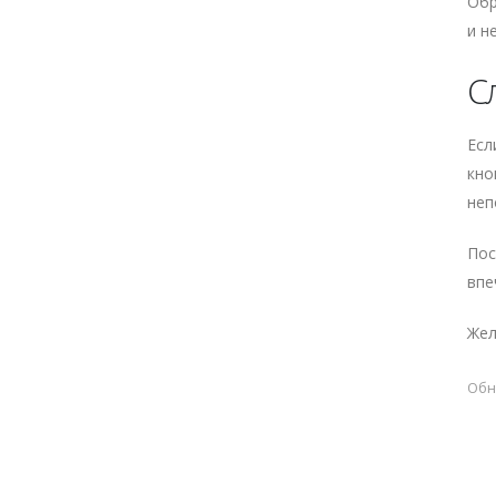
Обр
и н
С
Есл
кно
неп
Пос
впе
Жел
Обн