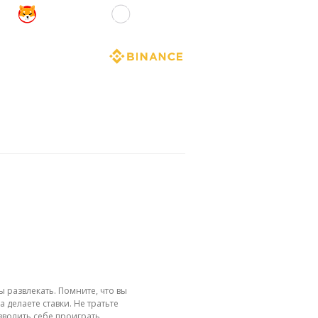
 развлекать. Помните, что вы
а делаете ставки. Не тратьте
волить себе проиграть.