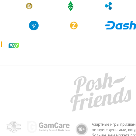
Азартные игры призваны
рискуете деньгами, когд
больше, чем можете поз