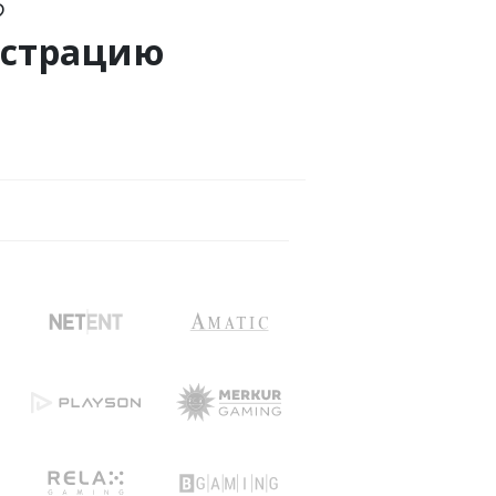
?
истрацию