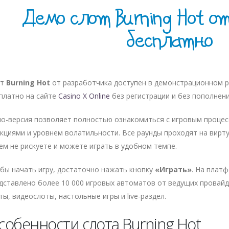
Демо слот Burning Hot о
бесплатно
от
Burning Hot
от разработчика
доступен в демонстрационном р
платно на сайте
Casino X Online
без регистрации и без пополнени
о-версия позволяет полностью ознакомиться с игровым процес
кциями и уровнем волатильности. Все раунды проходят на вирт
ем не рискуете и можете играть в удобном темпе.
бы начать игру, достаточно нажать кнопку
«Играть»
. На плат
дставлено более 10 000 игровых автоматов от ведущих провайд
ты, видеослоты, настольные игры и live-раздел.
собенности слота Burning Hot