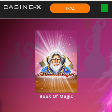
ВХОД
Book Of Magic