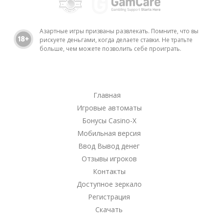
Азартные игры призваны развлекать. Помните, что вы
рискуете деньгами, когда делаете ставки. Не тратьте
больше, чем можете позволить себе проиграть.
Главная
Игровые автоматы
Бонусы Casino-X
Мобильная версия
Ввод Вывод денег
Отзывы игроков
Контакты
Доступное зеркало
Регистрация
Скачать