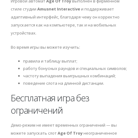
Игровой автомат
Age Of Troy
выполнен в фирменном
стиле студии
Amusnet Interactive
и поддерживает
адаптивный интерфейс, благодаря чему он корректно
запускается как на компьютере, так и на мобильных
устройствах.
Во время игры вы можете изучить:
правила и таблицу выплат;
работу бонусных раундов и специальных символов;
частоту выпадения выигрышных комбинаций;
поведение слота на длинной дистанции.
Бесплатная игра без
ограничений
Демо-режим не имеет временных ограничений — вы
можете запускать слот
Age Of Troy
неограниченное