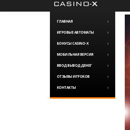
ГЛАВНАЯ
ИГРОВЫЕ АВТОМАТЫ
БОНУСЫ CASINO-X
МОБИЛЬНАЯ ВЕРСИЯ
ВВОД ВЫВОД ДЕНЕГ
ОТЗЫВЫ ИГРОКОВ
КОНТАКТЫ