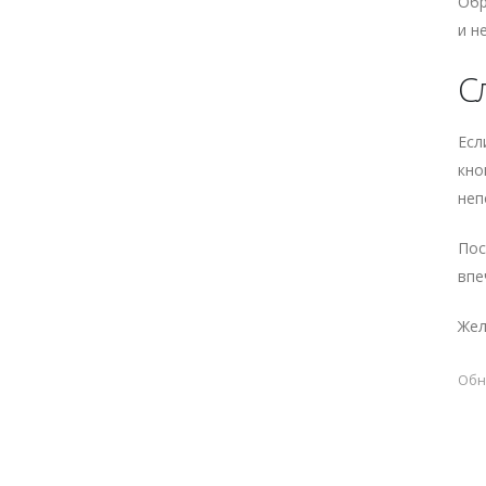
Обр
и н
С
Есл
кно
неп
Пос
впе
Жел
Обн