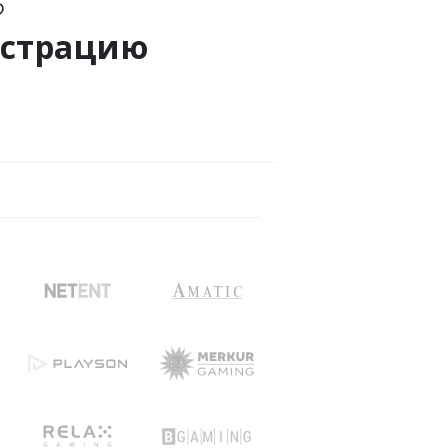
?
истрацию