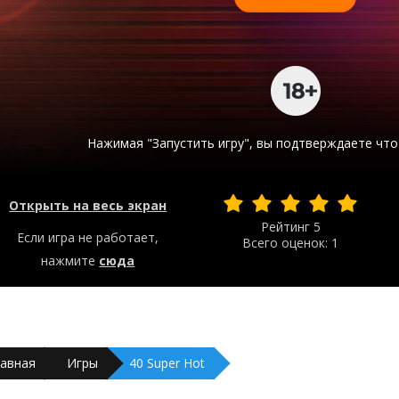
Нажимая "Запустить игру", вы подтверждаете что 
Открыть на весь экран
Рейтинг
5
Если игра не работает,
Всего оценок:
1
нажмите
сюда
авная
Игры
40 Super Hot