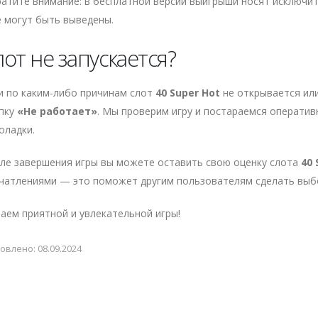
атите внимание: в бесплатной версии выигрыши носят исключи
е могут быть выведены.
лот не запускается?
и по каким-либо причинам слот
40 Super Hot
не открывается ил
пку
«Не работает»
. Мы проверим игру и постараемся оператив
оладки.
ле завершения игры вы можете оставить свою оценку слота
40 
чатлениями — это поможет другим пользователям сделать выб
аем приятной и увлекательной игры!
овлено:
08.09.2024