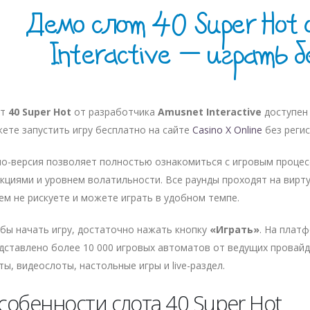
Демо слот 40 Super Hot 
Interactive — играть 
от
40 Super Hot
от разработчика
Amusnet Interactive
доступен
ете запустить игру бесплатно на сайте
Casino X Online
без регис
о-версия позволяет полностью ознакомиться с игровым процес
кциями и уровнем волатильности. Все раунды проходят на вирт
ем не рискуете и можете играть в удобном темпе.
бы начать игру, достаточно нажать кнопку
«Играть»
. На плат
дставлено более 10 000 игровых автоматов от ведущих провайд
ты, видеослоты, настольные игры и live-раздел.
собенности слота 40 Super Hot