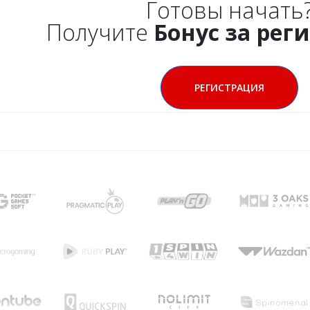
Готовы начать
Получите
Бонус за рег
РЕГИСТРАЦИЯ