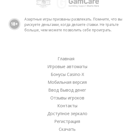
Азартные игры призваны развлекать. Помните, что вы
рискуете деньгами, когда делаете ставки. Не тратьте
больше, чем можете позволить себе проиграть.
Главная
Игровые автоматы
Бонусы Casino-X
Мобильная версия
Ввод Вывод денег
Отзывы игроков
Контакты
Доступное зеркало
Регистрация
Скачать