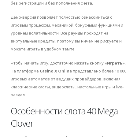
без регистрации и без пополнения счёта.
Демо-версия позволяет полностью ознакомиться с
игровым процессом, механикой, бонусными функциями и
уровнем волатильности. Все раунды проходят на
виртуальные кредиты, поэтому вы ничем не рискуете и
можете играть в удобном темпе.
Чтобы начать игру, достаточно нажать кнопку
«Играть»
.
На платформе
Casino X Online
представлено более 10 000
игровых автоматов от ведущих провайдеров, включая
классические слоты, видеослоты, настольные игры и live-
раздел.
Особенности слота 40 Mega
Clover