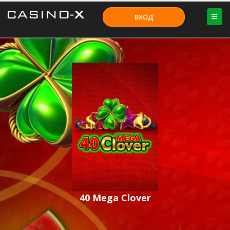
ВХОД
40 Mega Clover