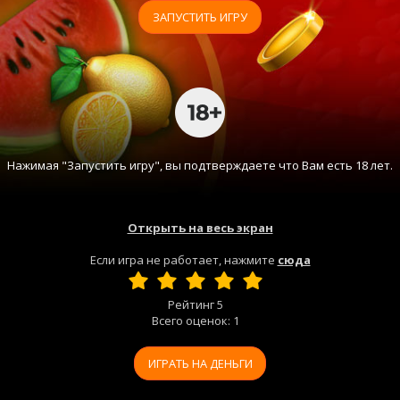
ЗАПУСТИТЬ ИГРУ
Нажимая "Запустить игру", вы подтверждаете что Вам есть 18 лет.
Открыть на весь экран
Если игра не работает, нажмите
сюда
Рейтинг
5
Всего оценок:
1
ИГРАТЬ НА ДЕНЬГИ