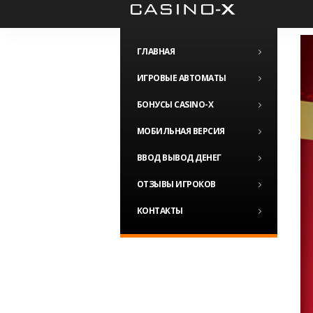
ГЛАВНАЯ
ИГРОВЫЕ АВТОМАТЫ
БОНУСЫ CASINO-X
МОБИЛЬНАЯ ВЕРСИЯ
ВВОД ВЫВОД ДЕНЕГ
ОТЗЫВЫ ИГРОКОВ
КОНТАКТЫ