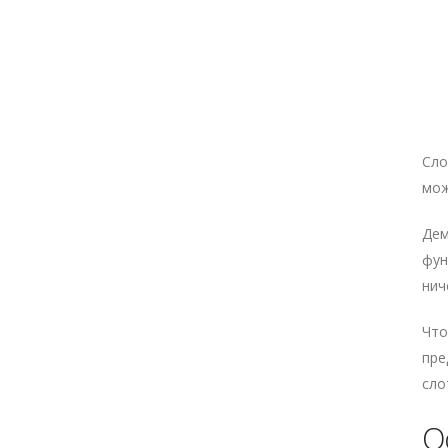
Сл
мож
Дем
фун
нич
Что
пре
сло
О