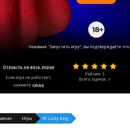
Нажимая "Запустить игру", вы подтверждаете что 
Открыть на весь экран
Рейтинг
5
Если игра не работает,
Всего оценок:
1
нажмите
сюда
авная
Игры
40 Lucky King