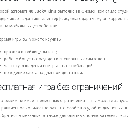
овой автомат
40 Lucky King
выполнен в фирменном стиле студ
держивает адаптивный интерфейс, благодаря чему он корректно
 и на мобильных устройствах.
время игры вы можете изучить:
правила и таблицу выплат;
работу бонусных раундов и специальных символов;
частоту выпадения выигрышных комбинаций;
поведение слота на длинной дистанции.
есплатная игра без ограничений
о-режим не имеет временных ограничений — вы можете запуск
граниченное количество раз. Это особенно удобно для новых и
обраться в механике, а также для опытных пользователей, тест