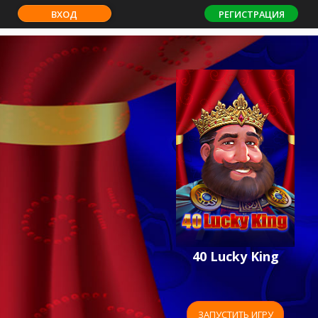
ВХОД
РЕГИСТРАЦИЯ
40 Lucky King
ЗАПУСТИТЬ ИГРУ