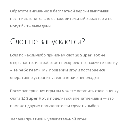
Обратите внимание: в бесплатной версии выигрыши
носят исключительно ознакомительный характер и не
могут быть выведены.
Слот не запускается?
Если по каким-либо причинам слот
20 Super Hot
не
открывается или работает некорректно, нажмите кнопку
«Не работает»
. Мы проверим игру и постараемся
оперативно устранить технические неполадки.
После завершения игры вы можете оставить свою оценку
слота
20 Super Hot
и поделиться впечатлениями — это
поможет другим пользователям сделать выбор.
Желаем приятной и увлекательной игры!