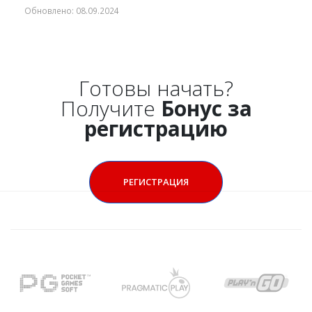
Обновлено:
08.09.2024
Готовы начать?
Получите
Бонус за
регистрацию
РЕГИСТРАЦИЯ