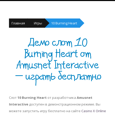
Главная
Игры
10 Burning Heart
Демо слот 10
Burning Heart от
Amusnet Interactive
— играть бесплатно
Слот
10 Burning Heart
от разработчика
Amusnet
Interactive
доступен в демонстрационном режиме. Вы
можете запустить игру бесплатно на сайте
Casino X Online