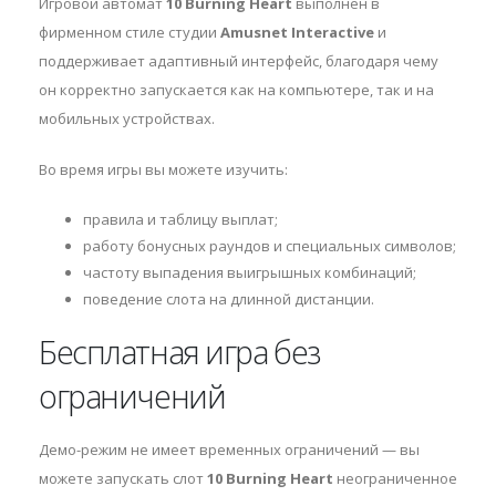
Игровой автомат
10 Burning Heart
выполнен в
фирменном стиле студии
Amusnet Interactive
и
поддерживает адаптивный интерфейс, благодаря чему
он корректно запускается как на компьютере, так и на
мобильных устройствах.
Во время игры вы можете изучить:
правила и таблицу выплат;
работу бонусных раундов и специальных символов;
частоту выпадения выигрышных комбинаций;
поведение слота на длинной дистанции.
Бесплатная игра без
ограничений
Демо-режим не имеет временных ограничений — вы
можете запускать слот
10 Burning Heart
неограниченное