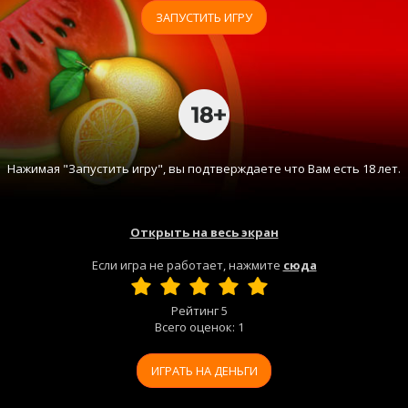
ЗАПУСТИТЬ ИГРУ
Нажимая "Запустить игру", вы подтверждаете что Вам есть 18 лет.
Открыть на весь экран
Если игра не работает, нажмите
сюда
Рейтинг
5
Всего оценок:
1
ИГРАТЬ НА ДЕНЬГИ