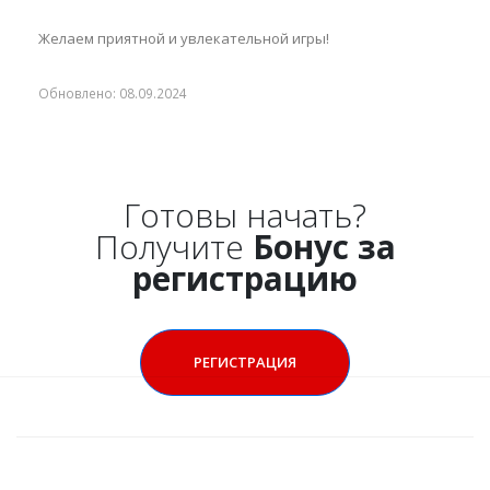
Желаем приятной и увлекательной игры!
Обновлено:
08.09.2024
Готовы начать?
Получите
Бонус за
регистрацию
РЕГИСТРАЦИЯ