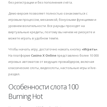
без регистрации и без пополнения счёта.
Демо-версия позволяет полностью ознакомиться с
игровым процессом, механикой, бонусными функциями и
уровнем волатильности. Все раунды проходят на
виртуальные кредиты, поэтому вы ничем не рискуете и
можете играть в удобном темпе.
Чтобы начать игру, достаточно нажать кнопку
«Играть»
.
На платформе
Casino X Online
представлено более 10 000
игровых автоматов от ведущих провайдеров, включая
классические слоты, видеослоты, настольные игры и live-
раздел.
Особенности слота 100
Burning Hot