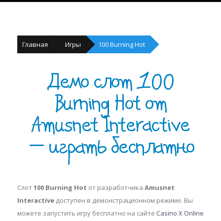
Главная
Игры
100 Burning Hot
Демо слот 100
Burning Hot от
Amusnet Interactive
— играть бесплатно
Слот
100 Burning Hot
от разработчика
Amusnet
Interactive
доступен в демонстрационном режиме. Вы
можете запустить игру бесплатно на сайте
Casino X Online