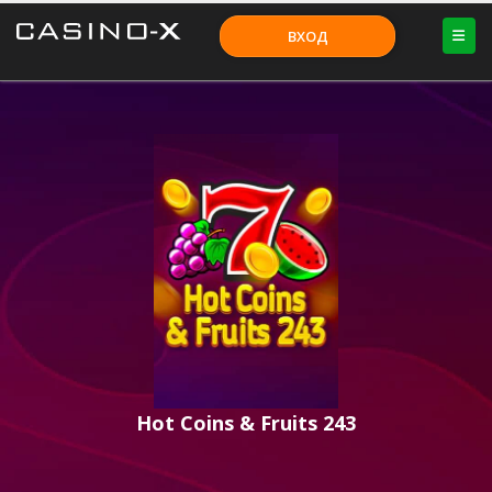
ВХОД
Hot Coins & Fruits 243