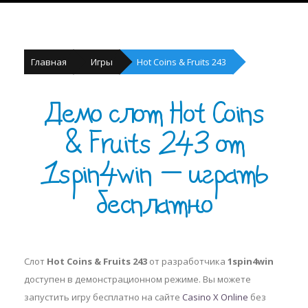
Главная
Игры
Hot Coins & Fruits 243
Демо слот Hot Coins
& Fruits 243 от
1spin4win — играть
бесплатно
Слот
Hot Coins & Fruits 243
от разработчика
1spin4win
доступен в демонстрационном режиме. Вы можете
запустить игру бесплатно на сайте
Casino X Online
без