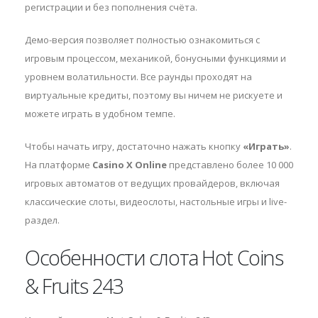
регистрации и без пополнения счёта.
Демо-версия позволяет полностью ознакомиться с
игровым процессом, механикой, бонусными функциями и
уровнем волатильности. Все раунды проходят на
виртуальные кредиты, поэтому вы ничем не рискуете и
можете играть в удобном темпе.
Чтобы начать игру, достаточно нажать кнопку
«Играть»
.
На платформе
Casino X Online
представлено более 10 000
игровых автоматов от ведущих провайдеров, включая
классические слоты, видеослоты, настольные игры и live-
раздел.
Особенности слота Hot Coins
& Fruits 243