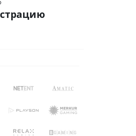
?
истрацию