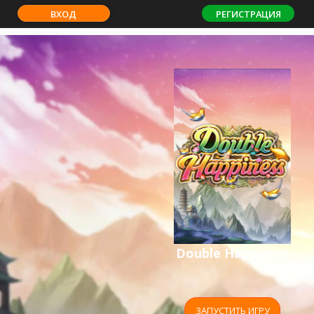
ВХОД
РЕГИСТРАЦИЯ
Double Happiness
ЗАПУСТИТЬ ИГРУ