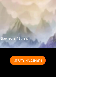
Вам есть 18 лет.
ИГРАТЬ НА ДЕНЬГИ