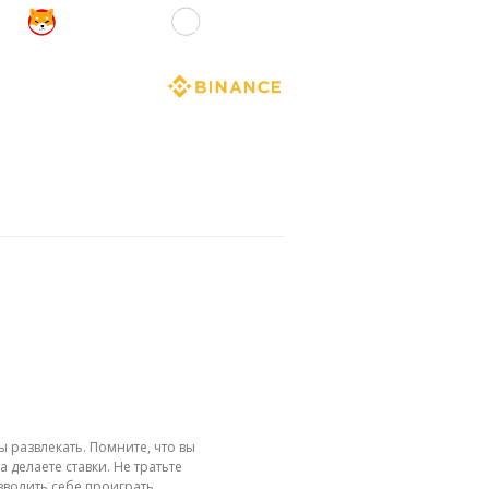
 развлекать. Помните, что вы
а делаете ставки. Не тратьте
волить себе проиграть.