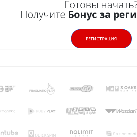
Готовы начать
Получите
Бонус за рег
РЕГИСТРАЦИЯ