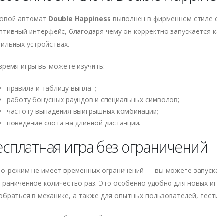
овой автомат
Double Happiness
выполнен в фирменном стиле 
птивный интерфейс, благодаря чему он корректно запускается ка
ильных устройствах.
время игры вы можете изучить:
правила и таблицу выплат;
работу бонусных раундов и специальных символов;
частоту выпадения выигрышных комбинаций;
поведение слота на длинной дистанции.
есплатная игра без ограничений
о-режим не имеет временных ограничений — вы можете запуск
граниченное количество раз. Это особенно удобно для новых и
обраться в механике, а также для опытных пользователей, тест