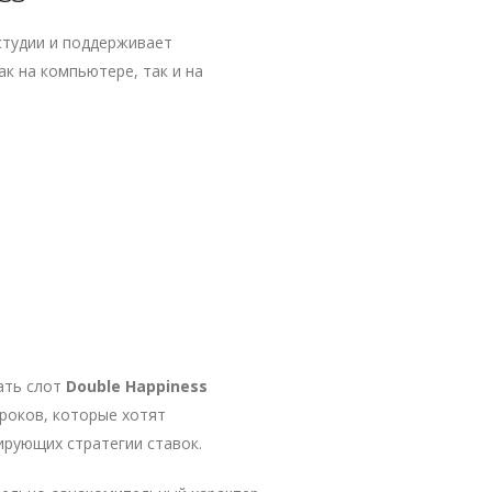
студии
и поддерживает
к на компьютере, так и на
ать слот
Double Happiness
гроков, которые хотят
ирующих стратегии ставок.