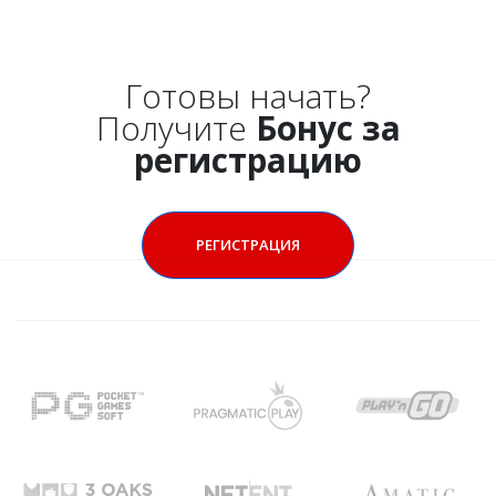
Готовы начать?
Получите
Бонус за
регистрацию
РЕГИСТРАЦИЯ