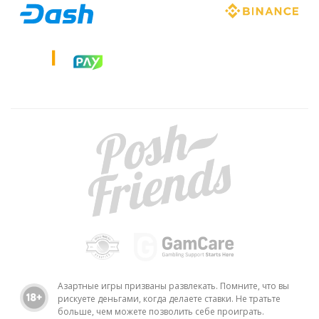
Азартные игры призваны развлекать. Помните, что вы
рискуете деньгами, когда делаете ставки. Не тратьте
больше, чем можете позволить себе проиграть.