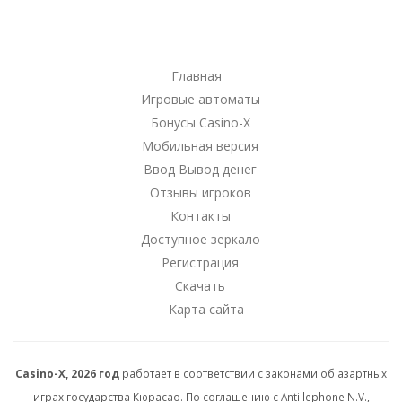
Главная
Игровые автоматы
Бонусы Casino-X
Мобильная версия
Ввод Вывод денег
Отзывы игроков
Контакты
Доступное зеркало
Регистрация
Скачать
Карта сайта
Casino-X, 2026 год
работает в соответствии с законами об азартных
играх государства Кюрасао. По соглашению с Antillephone N.V.,