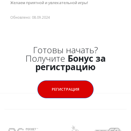
Желаем приятной и увлекательной игры!
Обновлено:
08.09.2024
Готовы начать?
Получите
Бонус за
регистрацию
РЕГИСТРАЦИЯ