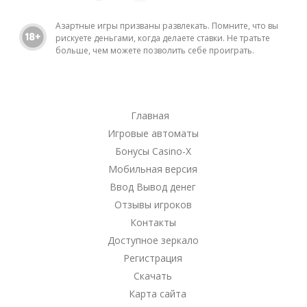
Азартные игры призваны развлекать. Помните, что вы
рискуете деньгами, когда делаете ставки. Не тратьте
больше, чем можете позволить себе проиграть.
Главная
Игровые автоматы
Бонусы Casino-X
Мобильная версия
Ввод Вывод денег
Отзывы игроков
Контакты
Доступное зеркало
Регистрация
Скачать
Карта сайта