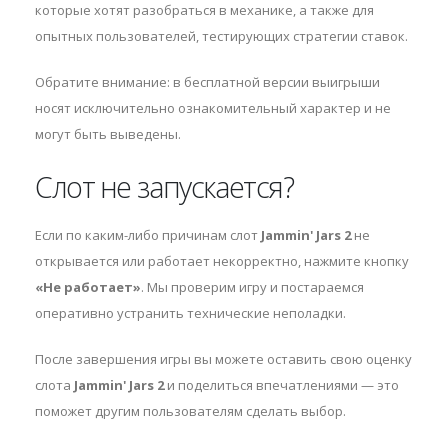
которые хотят разобраться в механике, а также для
опытных пользователей, тестирующих стратегии ставок.
Обратите внимание: в бесплатной версии выигрыши
носят исключительно ознакомительный характер и не
могут быть выведены.
Слот не запускается?
Если по каким-либо причинам слот
Jammin' Jars 2
не
открывается или работает некорректно, нажмите кнопку
«Не работает»
. Мы проверим игру и постараемся
оперативно устранить технические неполадки.
После завершения игры вы можете оставить свою оценку
слота
Jammin' Jars 2
и поделиться впечатлениями — это
поможет другим пользователям сделать выбор.