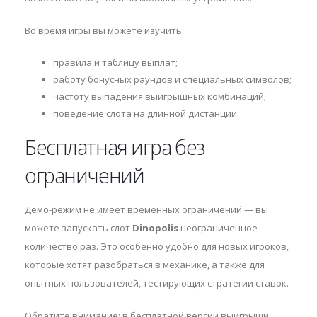
Во время игры вы можете изучить:
правила и таблицу выплат;
работу бонусных раундов и специальных символов;
частоту выпадения выигрышных комбинаций;
поведение слота на длинной дистанции.
Бесплатная игра без
ограничений
Демо-режим не имеет временных ограничений — вы
можете запускать слот
Dinopolis
неограниченное
количество раз. Это особенно удобно для новых игроков,
которые хотят разобраться в механике, а также для
опытных пользователей, тестирующих стратегии ставок.
Обратите внимание: в бесплатной версии выигрыши