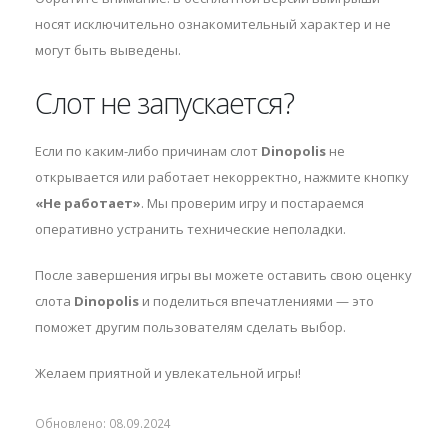
носят исключительно ознакомительный характер и не
могут быть выведены.
Слот не запускается?
Если по каким-либо причинам слот
Dinopolis
не
открывается или работает некорректно, нажмите кнопку
«Не работает»
. Мы проверим игру и постараемся
оперативно устранить технические неполадки.
После завершения игры вы можете оставить свою оценку
слота
Dinopolis
и поделиться впечатлениями — это
поможет другим пользователям сделать выбор.
Желаем приятной и увлекательной игры!
Обновлено:
08.09.2024