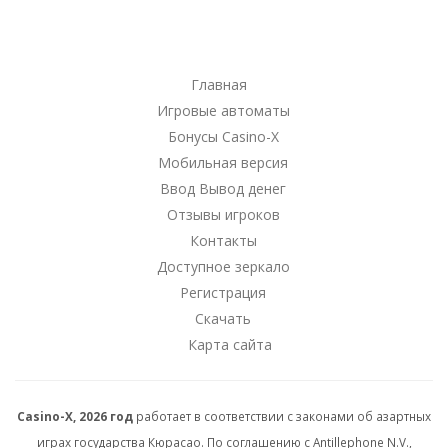
Главная
Игровые автоматы
Бонусы Casino-X
Мобильная версия
Ввод Вывод денег
Отзывы игроков
Контакты
Доступное зеркало
Регистрация
Скачать
Карта сайта
Casino-X, 2026 год
работает в соответствии с законами об азартных
играх государства Кюрасао. По соглашению с Antillephone N.V.,