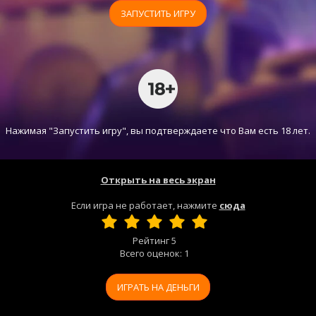
ЗАПУСТИТЬ ИГРУ
Нажимая "Запустить игру", вы подтверждаете что Вам есть 18 лет.
Открыть на весь экран
Если игра не работает, нажмите
сюда
Рейтинг
5
Всего оценок:
1
ИГРАТЬ НА ДЕНЬГИ