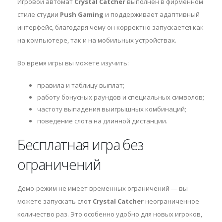
Игровой автомат
Crystal Catcher
выполнен в фирменном
стиле студии
Push Gaming
и поддерживает адаптивный
интерфейс, благодаря чему он корректно запускается как
на компьютере, так и на мобильных устройствах.
Во время игры вы можете изучить:
правила и таблицу выплат;
работу бонусных раундов и специальных символов;
частоту выпадения выигрышных комбинаций;
поведение слота на длинной дистанции.
Бесплатная игра без
ограничений
Демо-режим не имеет временных ограничений — вы
можете запускать слот
Crystal Catcher
неограниченное
количество раз. Это особенно удобно для новых игроков,