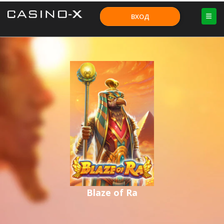
ВХОД
Blaze of Ra