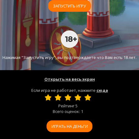
ЗАПУСТИТЬ ИГРУ
Нажимая "Запустить игру", вы подтверждаете что Вам есть 18 лет.
Открыть на весь экран
Если игра не работает, нажмите
сюда
Рейтинг
5
Всего оценок:
1
ИГРАТЬ НА ДЕНЬГИ