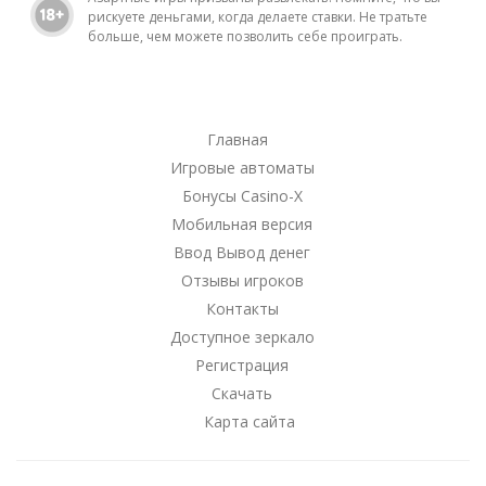
рискуете деньгами, когда делаете ставки. Не тратьте
больше, чем можете позволить себе проиграть.
Главная
Игровые автоматы
Бонусы Casino-X
Мобильная версия
Ввод Вывод денег
Отзывы игроков
Контакты
Доступное зеркало
Регистрация
Скачать
Карта сайта