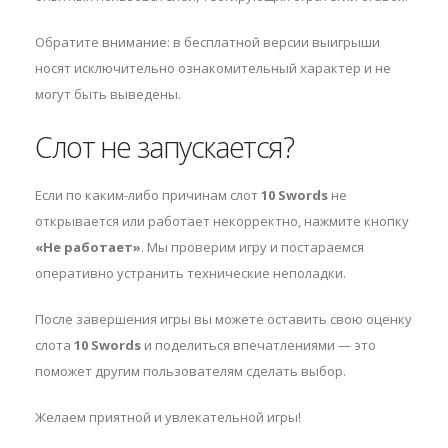
Обратите внимание: в бесплатной версии выигрыши
носят исключительно ознакомительный характер и не
могут быть выведены.
Слот не запускается?
Если по каким-либо причинам слот
10 Swords
не
открывается или работает некорректно, нажмите кнопку
«Не работает»
. Мы проверим игру и постараемся
оперативно устранить технические неполадки.
После завершения игры вы можете оставить свою оценку
слота
10 Swords
и поделиться впечатлениями — это
поможет другим пользователям сделать выбор.
Желаем приятной и увлекательной игры!