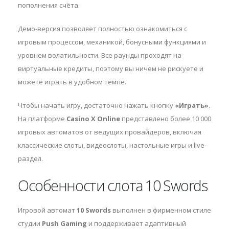
пополнения счёта.
Демо-версия позволяет полностью ознакомиться с
игровым процессом, механикой, бонусными функциями и
уровнем волатильности. Все раунды проходят на
виртуальные кредиты, поэтому вы ничем не рискуете и
можете играть в удобном темпе.
Чтобы начать игру, достаточно нажать кнопку
«Играть»
.
На платформе
Casino X Online
представлено более 10 000
игровых автоматов от ведущих провайдеров, включая
классические слоты, видеослоты, настольные игры и live-
раздел.
Особенности слота 10 Swords
Игровой автомат
10 Swords
выполнен в фирменном стиле
студии
Push Gaming
и поддерживает адаптивный