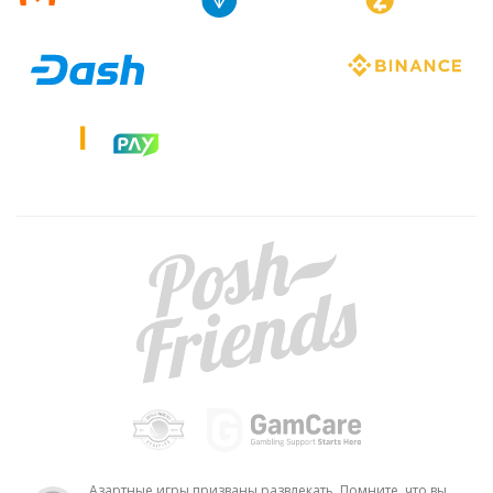
Азартные игры призваны развлекать. Помните, что вы