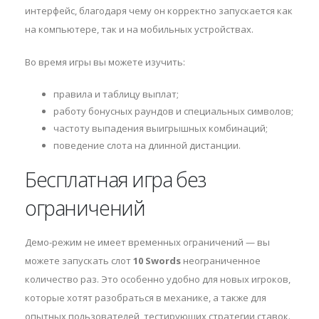
интерфейс, благодаря чему он корректно запускается как
на компьютере, так и на мобильных устройствах.
Во время игры вы можете изучить:
правила и таблицу выплат;
работу бонусных раундов и специальных символов;
частоту выпадения выигрышных комбинаций;
поведение слота на длинной дистанции.
Бесплатная игра без
ограничений
Демо-режим не имеет временных ограничений — вы
можете запускать слот
10 Swords
неограниченное
количество раз. Это особенно удобно для новых игроков,
которые хотят разобраться в механике, а также для
опытных пользователей, тестирующих стратегии ставок.