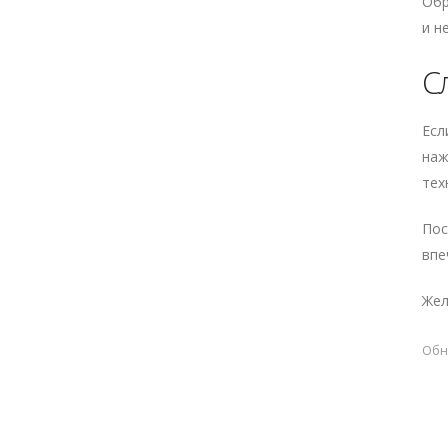
Обр
и н
С
Есл
наж
тех
Пос
впе
Жел
Обн