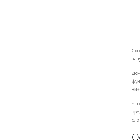
Сл
зап
Дем
фун
нич
Что
пре
сло
О