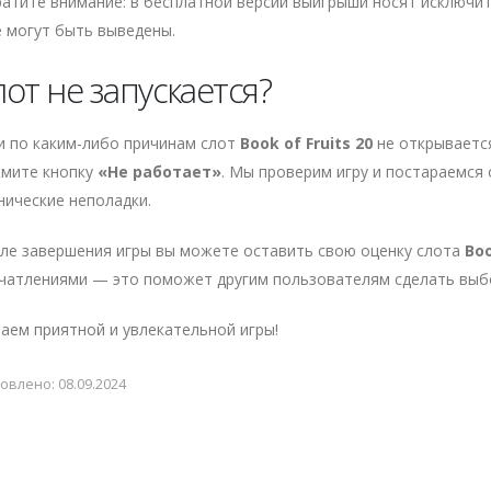
атите внимание: в бесплатной версии выигрыши носят исключи
е могут быть выведены.
лот не запускается?
и по каким-либо причинам слот
Book of Fruits 20
не открывается
мите кнопку
«Не работает»
. Мы проверим игру и постараемся
нические неполадки.
ле завершения игры вы можете оставить свою оценку слота
Boo
чатлениями — это поможет другим пользователям сделать выб
аем приятной и увлекательной игры!
овлено:
08.09.2024