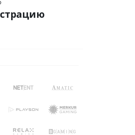
?
истрацию