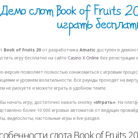
Демо слот Book of Fruits 2
играть бесплат
от
Book of Fruits 20
от разработчика
Amatic
доступен в демонс
устить игру бесплатно на сайте
Casino X Online
без регистрации и
о-версия позволяет полностью ознакомиться с игровым процес
кциями и уровнем волатильности. Все раунды проходят на вирт
ем не рискуете и можете играть в удобном темпе.
бы начать игру, достаточно нажать кнопку
«Играть»
. На плат
дставлено более 10 000 игровых автоматов от ведущих провайд
ты, видеослоты, настольные игры и live-раздел.
собенности слота Book of Fruits 2