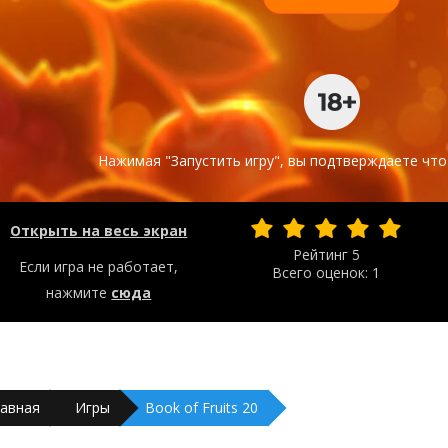
Нажимая "Запустить игру", вы подтверждаете что 
Открыть на весь экран
Рейтинг
5
Если игра не работает,
Всего оценок:
1
нажмите
сюда
авная
Игры
Book of Fruits 20