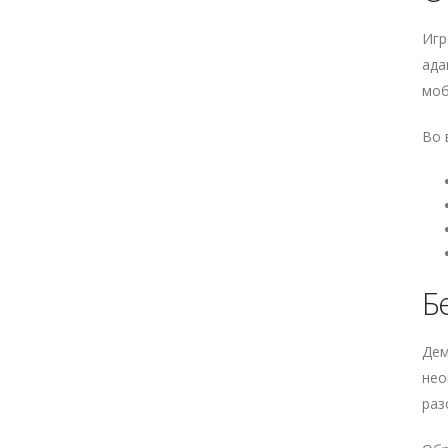
Игр
ада
моб
Во 
Б
Дем
нео
раз