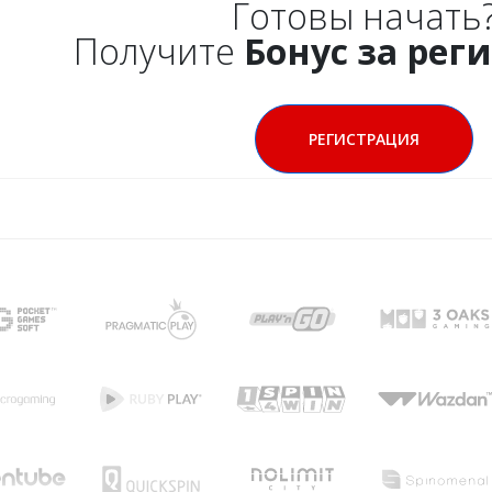
Готовы начать
Получите
Бонус за рег
РЕГИСТРАЦИЯ