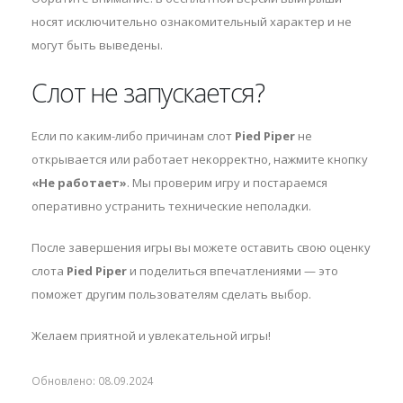
носят исключительно ознакомительный характер и не
могут быть выведены.
Слот не запускается?
Если по каким-либо причинам слот
Pied Piper
не
открывается или работает некорректно, нажмите кнопку
«Не работает»
. Мы проверим игру и постараемся
оперативно устранить технические неполадки.
После завершения игры вы можете оставить свою оценку
слота
Pied Piper
и поделиться впечатлениями — это
поможет другим пользователям сделать выбор.
Желаем приятной и увлекательной игры!
Обновлено:
08.09.2024