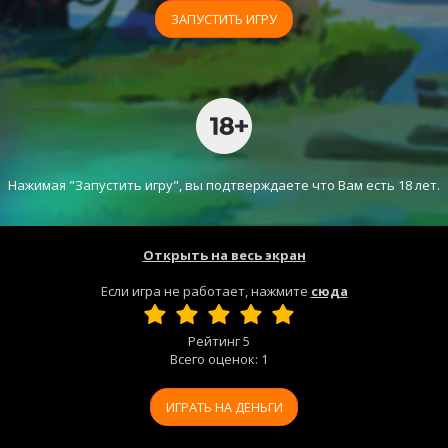
ЗАПУСТИТЬ ИГРУ
Нажимая "Запустить игру", вы подтверждаете что Вам есть 18 лет.
Открыть на весь экран
Если игра не работает, нажмите
сюда
Рейтинг
5
Всего оценок:
1
ИГРАТЬ НА ДЕНЬГИ