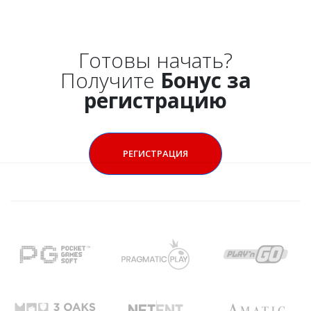
Готовы начать?
Получите
Бонус за
регистрацию
РЕГИСТРАЦИЯ