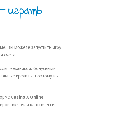
 — играть
ме. Вы можете запустить игру
я счёта.
сом, механикой, бонусными
уальные кредиты, поэтому вы
форме
Casino X Online
еров, включая классические