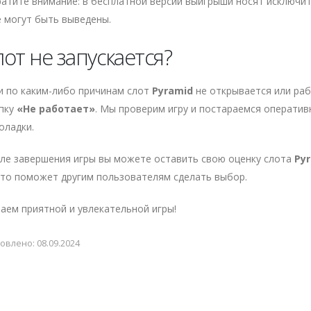
атите внимание: в бесплатной версии выигрыши носят исключи
е могут быть выведены.
лот не запускается?
и по каким-либо причинам слот
Pyramid
не открывается или ра
пку
«Не работает»
. Мы проверим игру и постараемся оператив
оладки.
ле завершения игры вы можете оставить свою оценку слота
Py
то поможет другим пользователям сделать выбор.
аем приятной и увлекательной игры!
овлено:
08.09.2024