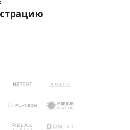
?
истрацию