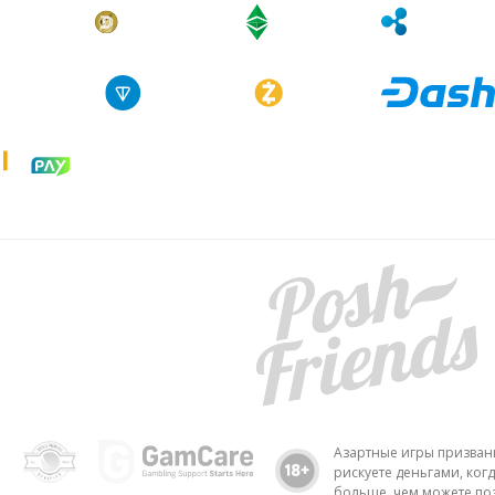
Азартные игры призваны
рискуете деньгами, когд
больше, чем можете поз