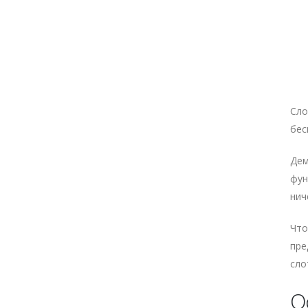
Сл
бес
Дем
фун
нич
Что
пре
сло
О