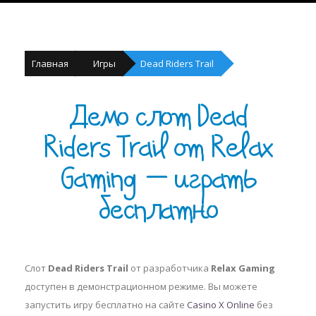
Главная
Игры
Dead Riders Trail
Демо слот Dead
Riders Trail от Relax
Gaming — играть
бесплатно
Слот
Dead Riders Trail
от разработчика
Relax Gaming
доступен в демонстрационном режиме. Вы можете
запустить игру бесплатно на сайте
Casino X Online
без