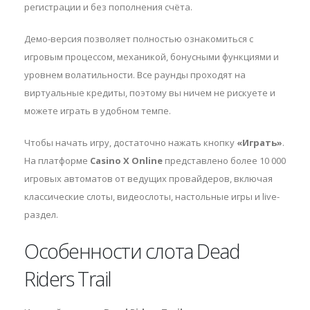
регистрации и без пополнения счёта.
Демо-версия позволяет полностью ознакомиться с
игровым процессом, механикой, бонусными функциями и
уровнем волатильности. Все раунды проходят на
виртуальные кредиты, поэтому вы ничем не рискуете и
можете играть в удобном темпе.
Чтобы начать игру, достаточно нажать кнопку
«Играть»
.
На платформе
Casino X Online
представлено более 10 000
игровых автоматов от ведущих провайдеров, включая
классические слоты, видеослоты, настольные игры и live-
раздел.
Особенности слота Dead
Riders Trail