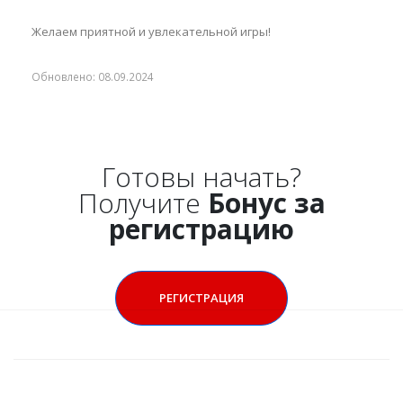
Желаем приятной и увлекательной игры!
Обновлено:
08.09.2024
Готовы начать?
Получите
Бонус за
регистрацию
РЕГИСТРАЦИЯ