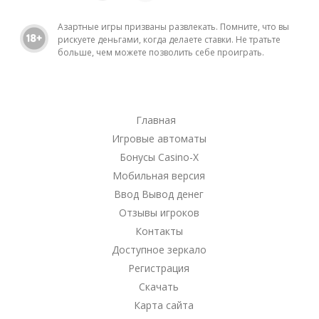
Азартные игры призваны развлекать. Помните, что вы
рискуете деньгами, когда делаете ставки. Не тратьте
больше, чем можете позволить себе проиграть.
Главная
Игровые автоматы
Бонусы Casino-X
Мобильная версия
Ввод Вывод денег
Отзывы игроков
Контакты
Доступное зеркало
Регистрация
Скачать
Карта сайта