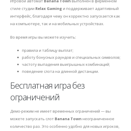
Игровой автомат
Banana Town
выполнен в фирменном
стиле студии
Relax Gaming
и поддерживает адаптивный
интерфейс, благодаря чему он корректно запускается как
на компьютере, так и на мобильных устройствах.
Во время игры вы можете изучить:
правила и таблицу выплат;
работу бонусных раундов и специальных символов;
частоту выпадения выигрышных комбинаций;
поведение слота на длинной дистанции.
Бесплатная игра без
ограничений
Демо-режим не имеет временных ограничений — вы
можете запускать слот
Banana Town
неограниченное
количество раз. Это особенно удобно для новых игроков,