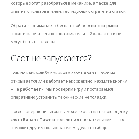
которые хотят разобраться в механике, а также для
опытных пользователей, тестирующих стратегии ставок.
Обратите внимание: в бесплатной версии выигрыши
носят исключительно ознакомительный характер и не
могут быть выведены.
Слот не запускается?
Если по каким-либо причинам слот
Banana Town
не
открывается или работает некорректно, нажмите кнопку
«Не работает»
. Мы проверим игру и постараемся
оперативно устранить технические неполадки.
После завершения игры вы можете оставить свою оценку
слота
Banana Town
и поделиться впечатлениями — это
поможет другим пользователям сделать выбор.