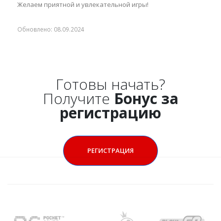
Желаем приятной и увлекательной игры!
Обновлено:
08.09.2024
Готовы начать?
Получите
Бонус за
регистрацию
РЕГИСТРАЦИЯ