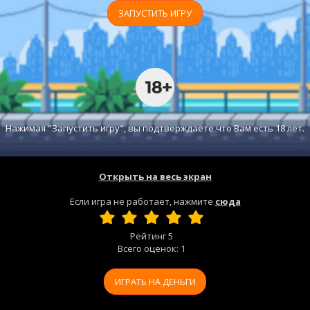
ЗАПУСТИТЬ ИГРУ
Нажимая "Запустить игру", вы подтверждаете что Вам есть 18 лет.
Открыть на весь экран
Если игра не работает, нажмите
сюда
Рейтинг
5
Всего оценок:
1
ИГРАТЬ НА ДЕНЬГИ