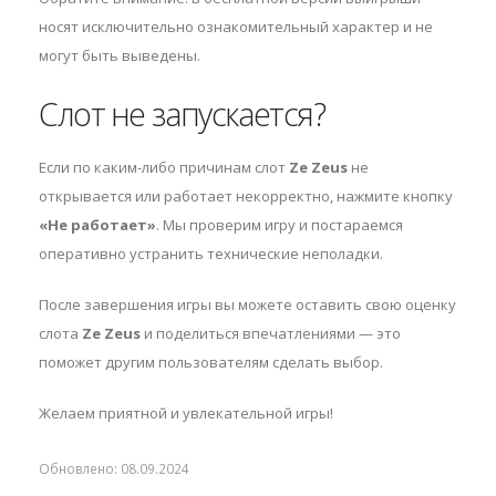
носят исключительно ознакомительный характер и не
могут быть выведены.
Слот не запускается?
Если по каким-либо причинам слот
Ze Zeus
не
открывается или работает некорректно, нажмите кнопку
«Не работает»
. Мы проверим игру и постараемся
оперативно устранить технические неполадки.
После завершения игры вы можете оставить свою оценку
слота
Ze Zeus
и поделиться впечатлениями — это
поможет другим пользователям сделать выбор.
Желаем приятной и увлекательной игры!
Обновлено:
08.09.2024