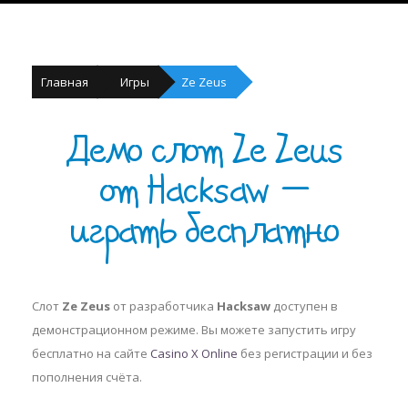
Главная
Игры
Ze Zeus
Демо слот Ze Zeus
от Hacksaw —
играть бесплатно
Слот
Ze Zeus
от разработчика
Hacksaw
доступен в
демонстрационном режиме. Вы можете запустить игру
бесплатно на сайте
Casino X Online
без регистрации и без
пополнения счёта.