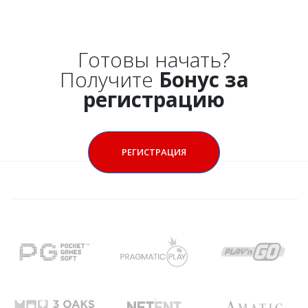
Готовы начать?
Получите
Бонус за
регистрацию
РЕГИСТРАЦИЯ