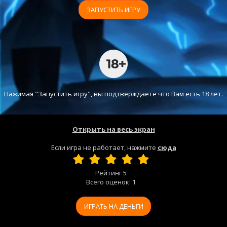
ЗАПУСТИТЬ ИГРУ
Нажимая "Запустить игру", вы подтверждаете что Вам есть 18 лет.
Открыть на весь экран
Если игра не работает, нажмите
сюда
Рейтинг
5
Всего оценок:
1
ИГРАТЬ НА ДЕНЬГИ