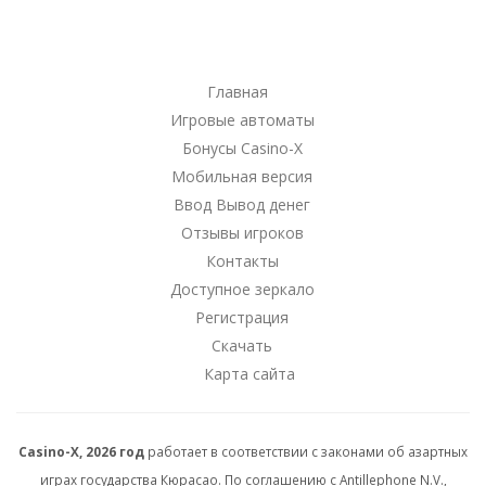
Главная
Игровые автоматы
Бонусы Casino-X
Мобильная версия
Ввод Вывод денег
Отзывы игроков
Контакты
Доступное зеркало
Регистрация
Скачать
Карта сайта
Casino-X, 2026 год
работает в соответствии с законами об азартных
играх государства Кюрасао. По соглашению с Antillephone N.V.,