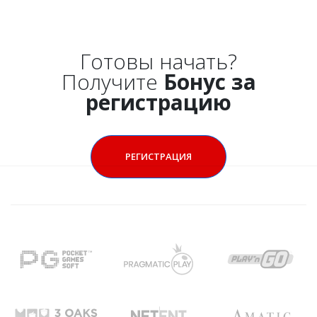
Готовы начать?
Получите
Бонус за
регистрацию
РЕГИСТРАЦИЯ