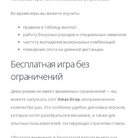
Во время игры вы можете изучить:
правила и таблицу выплат;
работу бонусных раундов и специальных символов;
частоту выпадения выигрышных комбинаций;
поведение слота на длинной дистанции.
Бесплатная игра без
ограничений
Демо-режим не имеет временных ограничений — вы
можете запускать слот
Xmas Drop
неограниченное
количество раз. Это особенно удобно для новых игроков,
которые хотят разобраться в механике, а также для
опытных пользователей, тестирующих стратегии ставок.
Обратите внимание: в бесплатной версии выигрыши